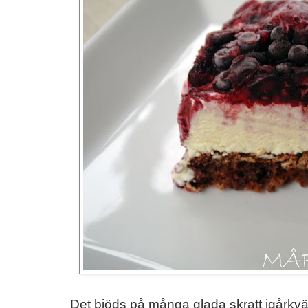
Det bjöds på många glada skratt igårkväll