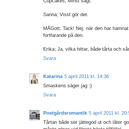
Cupcakes; Minst sagt.
Sanna; Visst gör det.
MÅGott; Tack! Nej, när den har hamnat d
fortfarande på den.
Erika; Ja, vilka hittar, både tårta och så
Svara
Katarina
5 april 2011 kl. 14:36
Smaskens säger jag :)
Svara
Postgårdsromantik
5 april 2011 kl. 20
Tårtan både ser jättegod ut och låter g
måste göras vid första bästa tillfälle!