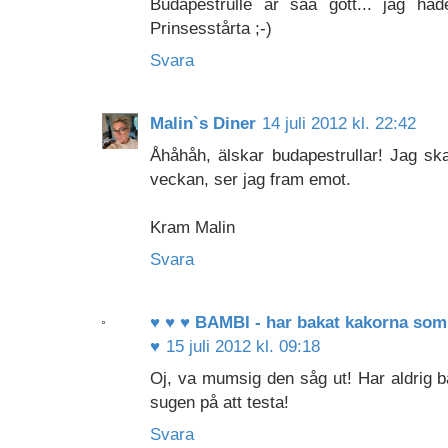
Budapestrulle är såå gott... jag hade
Prinsesstårta ;-)
Svara
Malin`s Diner
14 juli 2012 kl. 22:42
Åhåhåh, älskar budapestrullar! Jag sk
veckan, ser jag fram emot.
Kram Malin
Svara
♥ ♥ ♥ BAMBI - har bakat kakorna so
♥
15 juli 2012 kl. 09:18
Oj, va mumsig den såg ut! Har aldrig b
sugen på att testa!
Svara