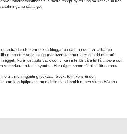
r svår rabarberabstinens tills nästa recept dyker upp så kanske ni kan
ta skakningarna så länge:
 alla er andra där ute som också bloggar på samma som vi, alltså på
lilla rutan efter varje inlägg (där även kommentarer och tid mm står
l inlägget. Nu är det puts väck och vi kan inte för våra liv få tillbaka dom
m vi markerat rutan i layouten. Har någon annan råkat ut för samma
lite till, men ingenting lyckas... Suck, teknikens under.
 ute som kan hjälpa oss med detta i-landsproblem och skona Håkans