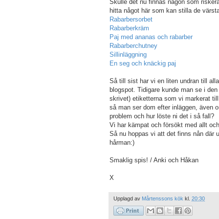
Skulle det nu finnas någon som riskera
hitta något här som kan stilla de värs
Rabarbersorbet
Rabarberkräm
Paj med ananas och rabarber
Rabarberchutney
Sillinläggning
En seg och knäckig paj
Så till sist har vi en liten undran till
blogspot. Tidigare kunde man se i den 
skrivet) etiketterna som vi markerat til
så man ser dom efter inläggen, även o
problem och hur löste ni det i så fall?
Vi har kämpat och försökt med allt och 
Så nu hoppas vi att det finns nån där
hårman:)
Smaklig spis! / Anki och Håkan
X
Upplagd av
Mårtenssons kök
kl.
20:30