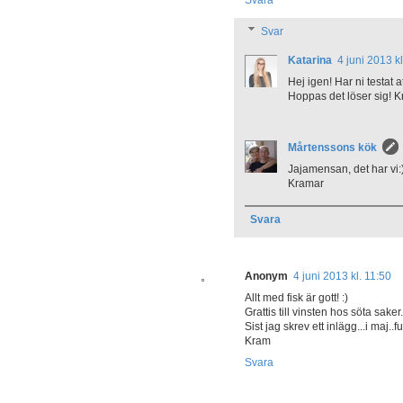
Svar
Katarina
4 juni 2013 k
Hej igen! Har ni testat
Hoppas det löser sig! 
Mårtenssons kök
Jajamensan, det har vi:)
Kramar
Svara
Anonym
4 juni 2013 kl. 11:50
Allt med fisk är gott! :)
Grattis till vinsten hos söta saker.
Sist jag skrev ett inlägg...i maj
Kram
Svara