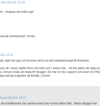
4 juni 2013 kl. 21:33
 liv... Hoppas det reder sig!!
8
ig svensk sommarmat! :) Kram
3 kl. 12:21
å, själv har jag och kommer att ha en del rabarberrecept till framöver.
 att i vissa mallar finns det med och i andra inte... så det gäller att välja en
a. Annars testa att maila till blogger. De har en bra support och även en FAQ
åga fast på engelske då förstås ;) Kram!
6 juni 2013 kl. 16:37
att vi fortfarande har samma mall som vi hela tiden haft... Maila blogger har