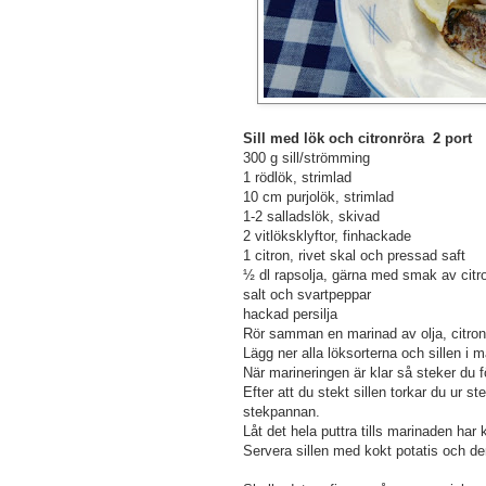
Sill med lök och citronröra 2 port
300 g sill/strömming
1 rödlök, strimlad
10 cm purjolök, strimlad
1-2 salladslök, skivad
2 vitlöksklyftor, finhackade
1 citron, rivet skal och pressad saft
½ dl rapsolja, gärna med smak av citron
salt och svartpeppar
hackad persilja
Rör samman en marinad av olja, citron
Lägg ner alla löksorterna och sillen i 
När marineringen är klar så steker du fö
Efter att du stekt sillen torkar du ur
stekpannan.
Låt det hela puttra tills marinaden har
Servera sillen med kokt potatis och de