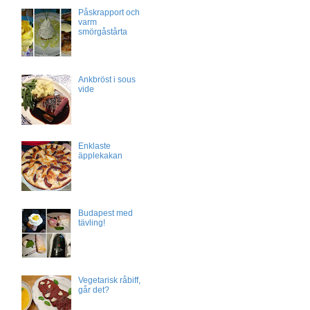
Påskrapport och
varm
smörgåstårta
Ankbröst i sous
vide
Enklaste
äpplekakan
Budapest med
tävling!
Vegetarisk råbiff,
går det?