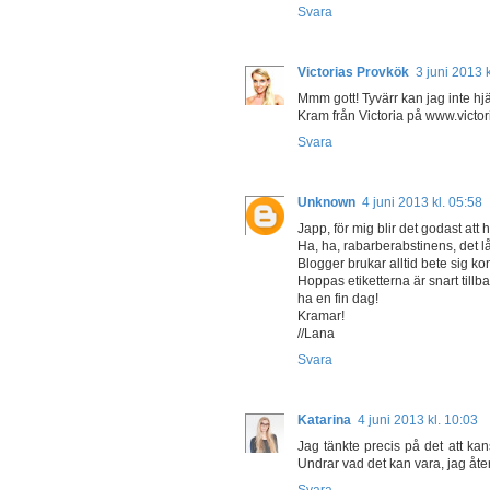
Svara
Victorias Provkök
3 juni 2013 
Mmm gott! Tyvärr kan jag inte hjäl
Kram från Victoria på www.victo
Svara
Unknown
4 juni 2013 kl. 05:58
Japp, för mig blir det godast att h
Ha, ha, rabarberabstinens, det låt
Blogger brukar alltid bete sig kons
Hoppas etiketterna är snart tillb
ha en fin dag!
Kramar!
//Lana
Svara
Katarina
4 juni 2013 kl. 10:03
Jag tänkte precis på det att kan
Undrar vad det kan vara, jag å
Svara