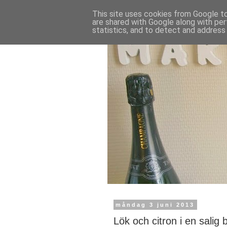
This site uses cookies from Google to 
are shared with Google along with per
statistics, and to detect and address
måndag 3 juni 2013
Lök och citron i en salig b