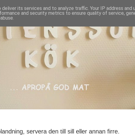
deliver its services and to analyze traffic. Your IP address and
formance and security metrics to ensure quality of service, ge
 abuse.
landning, servera den till sill eller annan firre.