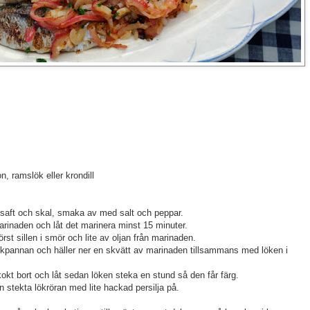
, ramslök eller krondill
saft och skal, smaka av med salt och peppar.
marinaden och låt det marinera minst 15 minuter.
rst sillen i smör och lite av oljan från marinaden.
 stekpannan och häller ner en skvätt av marinaden tillsammans med löken i
 kokt bort och låt sedan löken steka en stund så den får färg.
n stekta lökröran med lite hackad persilja på.