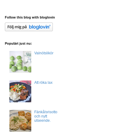
Follow this blog with bloglovin
Populärt just nu:
Valnötslikör
Att röka lax
Fänkålsrisotto
och nytt
utseende.