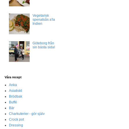
Vegetarisk
spenatsås a'la
Indien
Göteborg från
sin bästa sida!
Våra recept
Anka
Asiatiskt
Brödbak
Buffé
Bär
Charkuterier - gör själv
Crock pot
Dressing