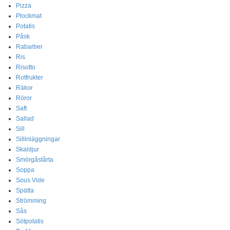
Pizza
Plockmat
Potatis
Påsk
Rabarber
Ris
Risotto
Rotfrukter
Räkor
Röror
Saft
Sallad
Sill
Sillinläggningar
Skaldjur
Smörgåstårta
Soppa
Sous Vide
Spätta
Strömming
Sås
Sötpotatis