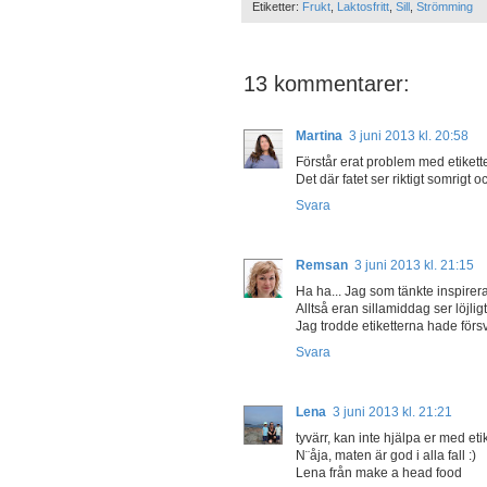
Etiketter:
Frukt
,
Laktosfritt
,
Sill
,
Strömming
13 kommentarer:
Martina
3 juni 2013 kl. 20:58
Förstår erat problem med etikett
Det där fatet ser riktigt somrigt oc
Svara
Remsan
3 juni 2013 kl. 21:15
Ha ha... Jag som tänkte inspirer
Alltså eran sillamiddag ser löjli
Jag trodde etiketterna hade försvu
Svara
Lena
3 juni 2013 kl. 21:21
tyvärr, kan inte hjälpa er med e
N¨åja, maten är god i alla fall :)
Lena från make a head food