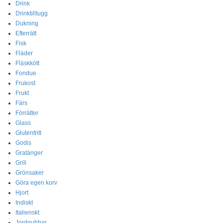
Drink
Drinktilltugg
Dukning
Efterrätt
Fisk
Fläder
Fläskkött
Fondue
Frukost
Frukt
Färs
Förrätter
Glass
Glutenfritt
Godis
Gratänger
Grill
Grönsaker
Göra egen korv
Hjort
Indiskt
Italienskt
Jordgubbar