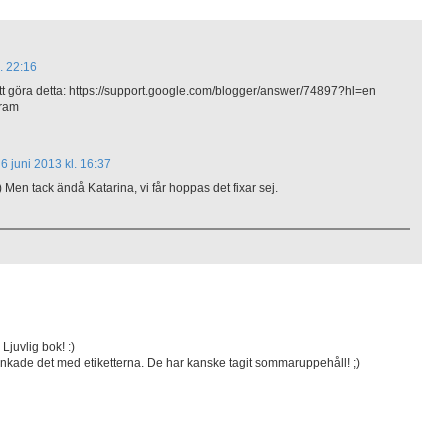
l. 22:16
 att göra detta: https://support.google.com/blogger/answer/74897?hl=en
Kram
6 juni 2013 kl. 16:37
 Men tack ändå Katarina, vi får hoppas det fixar sej.
 Ljuvlig bok! :)
..funkade det med etiketterna. De har kanske tagit sommaruppehåll! ;)