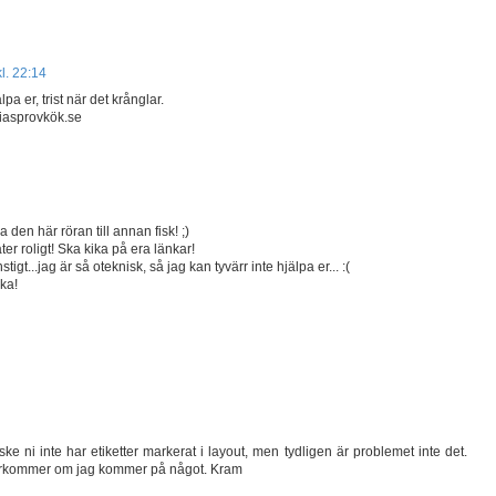
kl. 22:14
pa er, trist när det krånglar.
riasprovkök.se
a den här röran till annan fisk! ;)
er roligt! Ska kika på era länkar!
tigt...jag är så oteknisk, så jag kan tyvärr inte hjälpa er... :(
aka!
ske ni inte har etiketter markerat i layout, men tydligen är problemet inte det.
terkommer om jag kommer på något. Kram