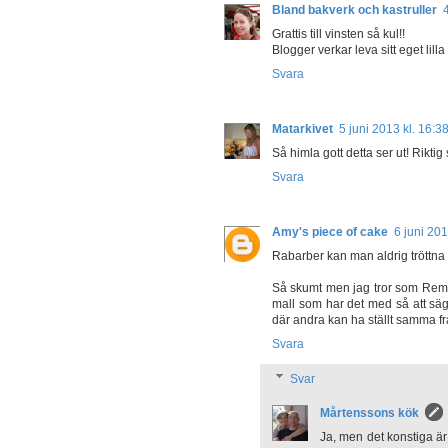
Bland bakverk och kastruller
Grattis till vinsten så kul!!
Blogger verkar leva sitt eget lilla
Svara
Matarkivet
5 juni 2013 kl. 16:3
Så himla gott detta ser ut! Rikt
Svara
Amy's piece of cake
6 juni 201
Rabarber kan man aldrig tröttna p
Så skumt men jag tror som Remsan
mall som har det med så att säg
där andra kan ha ställt samma fr
Svara
Svar
Mårtenssons kök
Ja, men det konstiga är 