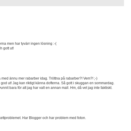
erna men har tyvärr ingen lösning :-(
h gott ut!
a med ännu mer rabarber idag. Tröttna på rabarber?! Vem?! ;-)
gt god ut! Jag kan riktigt känna dofterna. Så gott i skuggan en sommardag.
nnit bara för att jag har valt en annan mall. Hm, då vet jag inte faktiskt.
tikettproblemet. Har Blogger och har problem med foton.