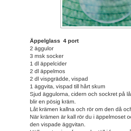
Äppelglass 4 port
2 äggulor
3 msk socker
1 dl äppelcider
2 dl äppelmos
2 dl vispgrädde, vispad
1 äggvita, vispad till hårt skum
Sjud äggulorna, cidern och sockret på lå
blir en pösig kräm.
Låt krämen kallna och rör om den då och
När krämen är kall rör du i äppelmoset o
den vispade äggvitan.