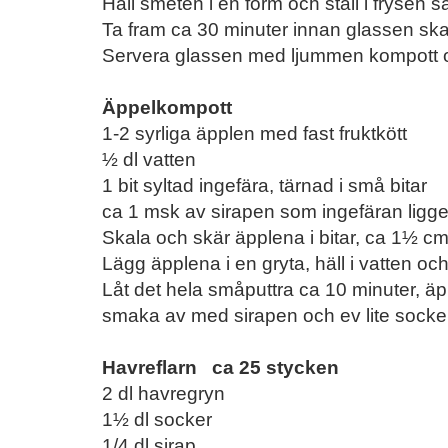
Häll smeten i en form och ställ i frysen s
Ta fram ca 30 minuter innan glassen ska
Servera glassen med ljummen kompott o
Äppelkompott
1-2 syrliga äpplen med fast fruktkött
½ dl vatten
1 bit syltad ingefära, tärnad i små bitar
ca 1 msk av sirapen som ingefäran ligger
Skala och skär äpplena i bitar, ca 1½ cm
Lägg äpplena i en gryta, häll i vatten och 
Låt det hela småputtra ca 10 minuter, äpp
smaka av med sirapen och ev lite socke
Havreflarn ca 25 stycken
2 dl havregryn
1½ dl socker
1/4 dl sirap