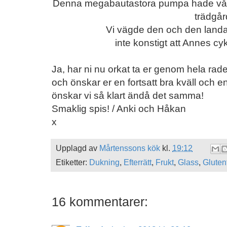
Denna megabautastora pumpa hade våra g
trädgår
Vi vägde den och den landade
inte konstigt att Annes cy
Ja, har ni nu orkat ta er genom hela rade
och önskar er en fortsatt bra kväll och en
önskar vi så klart ändå det samma!
Smaklig spis! / Anki och Håkan
x
Upplagd av
Mårtenssons kök
kl.
19:12
Etiketter:
Dukning
,
Efterrätt
,
Frukt
,
Glass
,
Glutenf
16 kommentarer: