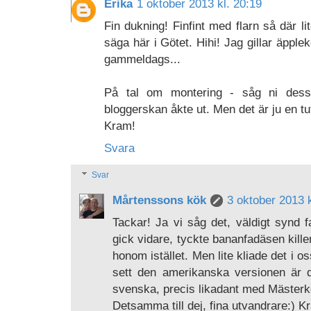
Erika
1 oktober 2013 kl. 20:19
Fin dukning! Finfint med flarn så där l
säga här i Götet. Hihi! Jag gillar äpple
gammeldags...
På tal om montering - såg ni desse
bloggerskan åkte ut. Men det är ju en tuf
Kram!
Svara
Svar
Mårtenssons kök
3 oktober 2013 k
Tackar! Ja vi såg det, väldigt synd 
gick vidare, tyckte bananfadäsen kill
honom istället. Men lite kliade det i 
sett den amerikanska versionen är de
svenska, precis likadant med Mästerk
Detsamma till dej, fina utvandrare:) K