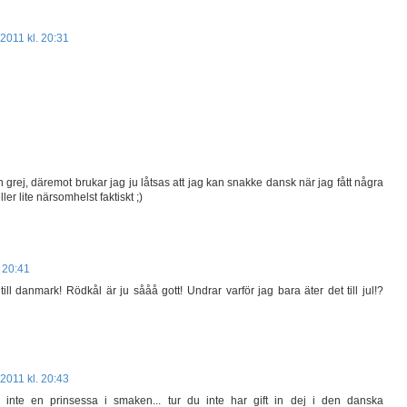
2011 kl. 20:31
in grej, däremot brukar jag ju låtsas att jag kan snakke dansk när jag fått några
r lite närsomhelst faktiskt ;)
 20:41
ill danmark! Rödkål är ju sååå gott! Undrar varför jag bara äter det till jul!?
2011 kl. 20:43
r inte en prinsessa i smaken... tur du inte har gift in dej i den danska