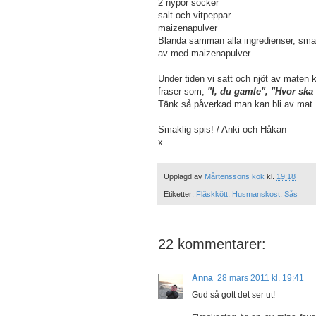
2 nypor socker
salt och vitpeppar
maizenapulver
Blanda samman alla ingredienser, sma
av med maizenapulver.
Under tiden vi satt och njöt av maten 
fraser som;
"I, du gamle", "Hvor ska
Tänk så påverkad man kan bli av mat.
Smaklig spis! / Anki och Håkan
x
Upplagd av
Mårtenssons kök
kl.
19:18
Etiketter:
Fläskkött
,
Husmanskost
,
Sås
22 kommentarer:
Anna
28 mars 2011 kl. 19:41
Gud så gott det ser ut!