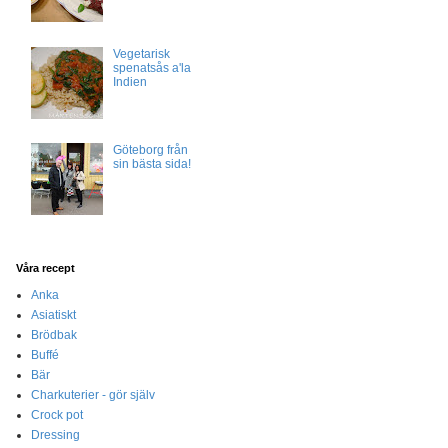
Vegetarisk
spenatsås a'la
Indien
Göteborg från
sin bästa sida!
Våra recept
Anka
Asiatiskt
Brödbak
Buffé
Bär
Charkuterier - gör själv
Crock pot
Dressing