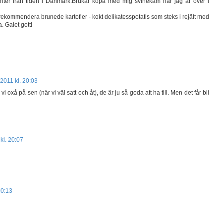
iter från tiden i Danmark.Brukar köpa med mig svinekam när jag är över i
rekommendera brunede kartofler - kokt delikatesspotatis som steks i rejält med
. Galet gott!
2011 kl. 20:03
 oxå på sen (när vi väl satt och åt), de är ju så goda att ha till. Men det får bli
kl. 20:07
20:13