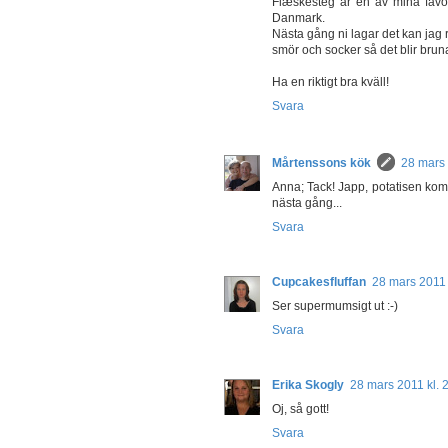
Flæskesteg är en av mina favor
Danmark.
Nästa gång ni lagar det kan jag 
smör och socker så det blir bruna
Ha en riktigt bra kväll!
Svara
Mårtenssons kök
28 mars 
Anna; Tack! Japp, potatisen kom vi
nästa gång...
Svara
Cupcakesfluffan
28 mars 2011 
Ser supermumsigt ut :-)
Svara
Erika Skogly
28 mars 2011 kl. 
Oj, så gott!
Svara