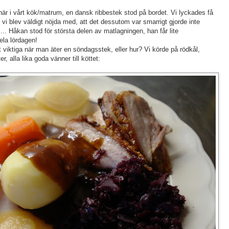
här i vårt kök/matrum, en dansk ribbestek stod på bordet. Vi lyckades få
m vi blev väldigt nöjda med, att det dessutom var smarrigt gjorde inte
 Håkan stod för största delen av matlagningen, han får lite
ela lördagen!
rt viktiga när man äter en söndagsstek, eller hur? Vi körde på rödkål,
 alla lika goda vänner till köttet: