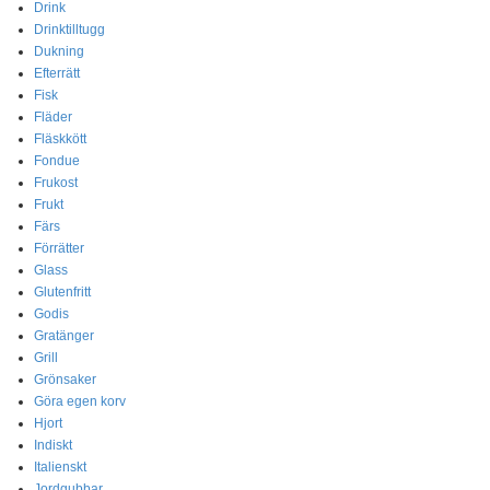
Drink
Drinktilltugg
Dukning
Efterrätt
Fisk
Fläder
Fläskkött
Fondue
Frukost
Frukt
Färs
Förrätter
Glass
Glutenfritt
Godis
Gratänger
Grill
Grönsaker
Göra egen korv
Hjort
Indiskt
Italienskt
Jordgubbar