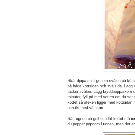
Skär djupa snitt genom svålen på köttet
på både köttsidan och svålsida. Lägg 
täcker svålen. Lägg kryddpepparkorn och
minuter, fyll på med vatten om du ser a
köttet så steken ligger med köttsidan n
och ös med vätskan.
Sätt ugnen på grill och låt köttet stå 
du poppar popcorn i ugnen, men det är 