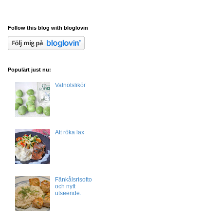
Follow this blog with bloglovin
Populärt just nu:
Valnötslikör
Att röka lax
Fänkålsrisotto
och nytt
utseende.