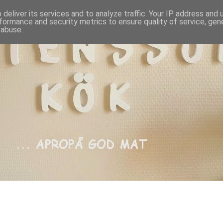
deliver its services and to analyze traffic. Your IP address and
formance and security metrics to ensure quality of service, ge
 abuse.