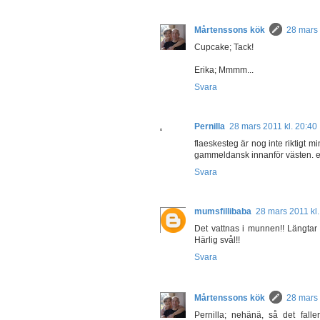
Mårtenssons kök
28 mars 
Cupcake; Tack!
Erika; Mmmm...
Svara
Pernilla
28 mars 2011 kl. 20:40
flaeskesteg är nog inte riktigt m
gammeldansk innanför västen. elle
Svara
mumsfillibaba
28 mars 2011 kl.
Det vattnas i munnen!! Längtar t
Härlig svål!!
Svara
Mårtenssons kök
28 mars 
Pernilla; nehänä, så det falle