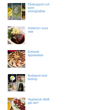
Påskrapport och
varm
smörgåstårta
Ankbröst i sous
vide
Enklaste
äpplekakan
Budapest med
tävling!
Vegetarisk råbiff,
går det?