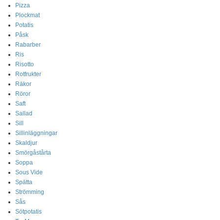
Pizza
Plockmat
Potatis
Påsk
Rabarber
Ris
Risotto
Rotfrukter
Räkor
Röror
Saft
Sallad
Sill
Sillinläggningar
Skaldjur
Smörgåstårta
Soppa
Sous Vide
Spätta
Strömming
Sås
Sötpotatis