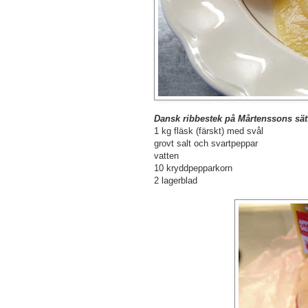
Dansk ribbestek på Mårtenssons sät
1 kg fläsk (färskt) med svål
grovt salt och svartpeppar
vatten
10 kryddpepparkorn
2 lagerblad