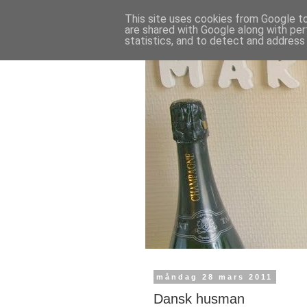
This site uses cookies from Google to 
are shared with Google along with per
statistics, and to detect and address
måndag 28 mars 2011
Dansk husman