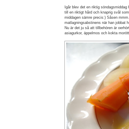
Igår blev det en riktig söndagsmiddag 
till en riktigt hård och knaprig svål so
middagen sämre precis:) Såsen mmm....
matlagningsabstinens när han jobbat h
Nu är det ju så att tillbehören är oerhö
asiagurkor, äppelmos och kokta morötter,