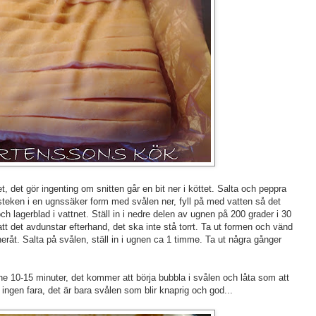
, det gör ingenting om snitten går en bit ner i köttet. Salta och peppra
steken i en ugnssäker form med svålen ner, fyll på med vatten så det
 lagerblad i vattnet. Ställ in i nedre delen av ugnen på 200 grader i 30
tt det avdunstar efterhand, det ska inte stå torrt. Ta ut formen och vänd
eråt. Salta på svålen, ställ in i ugnen ca 1 timme. Ta ut några gånger
inne 10-15 minuter, det kommer att börja bubbla i svålen och låta som att
ingen fara, det är bara svålen som blir knaprig och god...