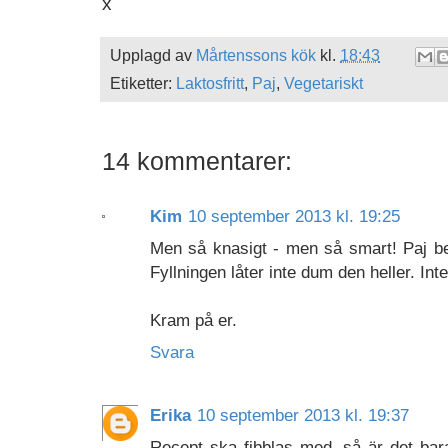
x
Upplagd av
Mårtenssons kök
kl.
18:43
Etiketter:
Laktosfritt
,
Paj
,
Vegetariskt
14 kommentarer:
Kim
10 september 2013 kl. 19:25
Men så knasigt - men så smart! Paj beh
Fyllningen låter inte dum den heller. Int
Kram på er.
Svara
Erika
10 september 2013 kl. 19:37
Recept ska fibblas med, så är det bara