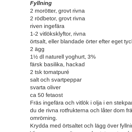
Fyllning
2 morötter, grovt rivna
2 rödbetor, grovt rivna
riven ingefära
1-2 vitlöksklyftor, rivna
örtsalt, eller blandade örter efter eget ty
2 ägg
1½ dl naturell yoghurt, 3%
färsk basilika, hackad
2 tsk tomatpuré
salt och svartpeppar
svarta oliver
ca 50 fetaost
Fräs ingefära och vitlök i olja i en stekpa
du de rivna rotfrukterna och låter dom 
omrörning.
Krydda med örtsaltet och lägg över fyllni