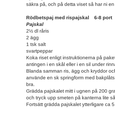
säkra på, och på detta viset så har ni en
Rödbetspaj med rispajskal 6-8 port
Pajskal
2½ dl råris
2 ägg
1 tsk salt
svartpeppar
Koka riset enligt instruktionerna på pake
antingen i en skål eller i en sil under rin
Blanda samman ris, ägg och kryddor och 
använde en sk springform med bakplåtsp
bra.
Grädda pajskalet mitt i ugnen på 200 gra
och tryck upp smeten på kanterna lite så 
Fortsätt grädda pajskalet ytterligare ca 5