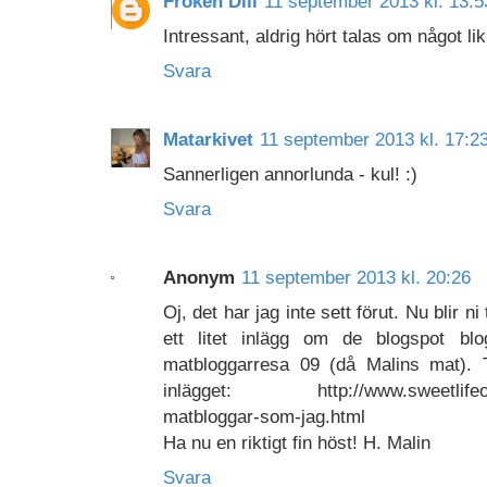
Fröken Dill
11 september 2013 kl. 13:5
Intressant, aldrig hört talas om något li
Svara
Matarkivet
11 september 2013 kl. 17:2
Sannerligen annorlunda - kul! :)
Svara
Anonym
11 september 2013 kl. 20:26
Oj, det har jag inte sett förut. Nu blir 
ett litet inlägg om de blogspot bl
matbloggarresa 09 (då Malins mat). T
inlägget: http://www.sweetlifeofm
matbloggar-som-jag.html
Ha nu en riktigt fin höst! H. Malin
Svara