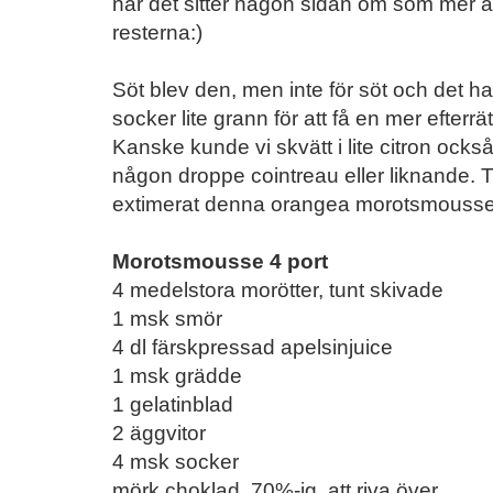
när det sitter någon sidan om som mer ä
resterna:)
Söt blev den, men inte för söt och det h
socker lite grann för att få en mer efterr
Kanske kunde vi skvätt i lite citron också f
någon droppe cointreau eller liknande. 
extimerat denna orangea morotsmousse
Morotsmousse 4 port
4 medelstora morötter, tunt skivade
1 msk smör
4 dl färskpressad apelsinjuice
1 msk grädde
1 gelatinblad
2 äggvitor
4 msk socker
mörk choklad, 70%-ig, att riva över