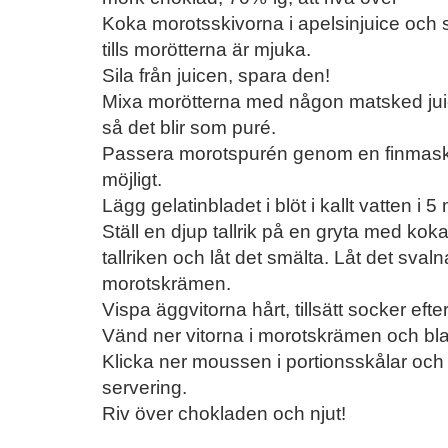
Koka morotsskivorna i apelsinjuice och
tills morötterna är mjuka.
Sila från juicen, spara den!
Mixa morötterna med någon matsked jui
så det blir som puré.
Passera morotspurén genom en finmaskig 
möjligt.
Lägg gelatinbladet i blöt i kallt vatten i 5
Ställ en djup tallrik på en gryta med koka
tallriken och låt det smälta. Låt det sval
morotskrämen.
Vispa äggvitorna hårt, tillsätt socker efter 
Vänd ner vitorna i morotskrämen och blan
Klicka ner moussen i portionsskålar och 
servering.
Riv över chokladen och njut!