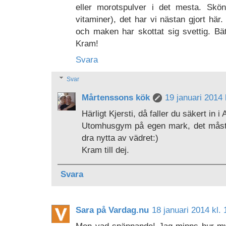
eller morotspulver i det mesta. Skö
vitaminer), det har vi nästan gjort här
och maken har skottat sig svettig. Bät
Kram!
Svara
Svar
Mårtenssons kök
19 januari 2014 
Härligt Kjersti, då faller du säkert in i
Utomhusgym på egen mark, det måste 
dra nytta av vädret:)
Kram till dej.
Svara
Sara på Vardag.nu
18 januari 2014 kl. 
Men vad spännande! Jag minns hur myc