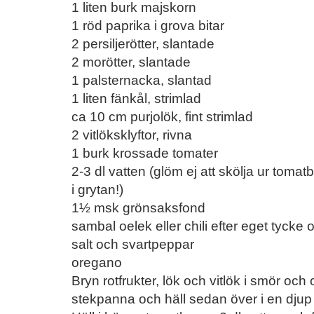
1 liten burk majskorn
1 röd paprika i grova bitar
2 persiljerötter, slantade
2 morötter, slantade
1 palsternacka, slantad
1 liten fänkål, strimlad
ca 10 cm purjolök, fint strimlad
2 vitlöksklyftor, rivna
1 burk krossade tomater
2-3 dl vatten (glöm ej att skölja ur tomat
i grytan!)
1½ msk grönsaksfond
sambal oelek eller chili efter eget tycke
salt och svartpeppar
oregano
Bryn rotfrukter, lök och vitlök i smör och o
stekpanna och häll sedan över i en djup 