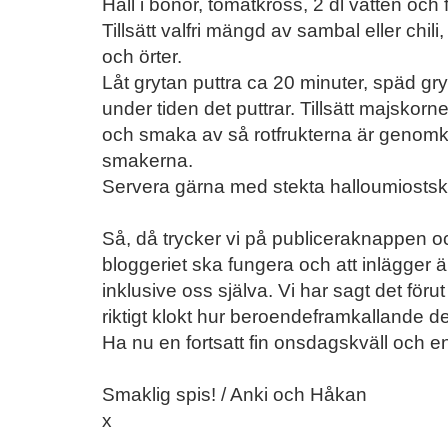
Häll i bönor, tomatkross, 2 dl vatten och
Tillsätt valfri mängd av sambal eller chi
och örter.
Låt grytan puttra ca 20 minuter, späd g
under tiden det puttrar. Tillsätt majskor
och smaka av så rotfrukterna är genomk
smakerna.
Servera gärna med stekta halloumiostski
Så, då trycker vi på publiceraknappen oc
bloggeriet ska fungera och att inlägger är
inklusive oss själva. Vi har sagt det föru
riktigt klokt hur beroendeframkallande de
Ha nu en fortsatt fin onsdagskväll och e
Smaklig spis! / Anki och Håkan
x