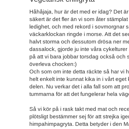
Håhåjaja, hur är det med er idag? Det ä
säkert är det fler än vi som åter stämplat 
ledighet, och med rekord i sovmorgnar s
väckarklockan ringde i morse. Att det sed
halvt storma och dessutom drösa ner med 
dassalock, gjorde ju inte våra cykelturer
på att vi bara jobbar torsdag också och 
överleva chocken:)
Och som om inte detta räckte så har vi 
helt enkelt inte kunnat kika in i vårt eget 
delen. Nu verkar det i alla fall som att pr
tummarna för att det fungelerar hela väg
Så vi kör på i rask takt med mat och rece
plötsligt bestämmer sej för att strejka i
himpahimpagryta. Detta betyder i den M