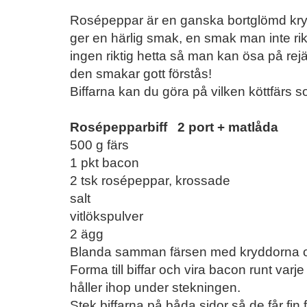
Rosépeppar är en ganska bortglömd kryd
ger en härlig smak, en smak man inte rikt
ingen riktig hetta så man kan ösa på re
den smakar gott förstås!
Biffarna kan du göra på vilken köttfärs 
Rosépepparbiff 2 port + matlåda
500 g färs
1 pkt bacon
2 tsk rosépeppar, krossade
salt
vitlökspulver
2 ägg
Blanda samman färsen med kryddorna 
Forma till biffar och vira bacon runt varj
håller ihop under stekningen.
Stek biffarna på båda sidor så de får fi