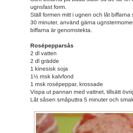
ugnsfast form.
Ställ formen mitt i ugnen och låt biffarna
30 minuter, använd gärna ugnstermomet
biffarna är genomstekta.
Rosépepparsås
2 dl vatten
2 dl grädde
1 kinesisk soja
1½ msk kalvfond
1 msk rosépeppar, krossade
Vispa ut pannan med vattnet, tillsätt övr
Låt såsen småputtra 5 minuter och smak