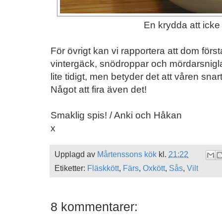
En krydda att icke
För övrigt kan vi rapportera att dom först
vintergäck, snödroppar och mördarsnigl
lite tidigt, men betyder det att våren snar
Något att fira även det!
Smaklig spis! / Anki och Håkan
x
Upplagd av
Mårtenssons kök
kl.
21:22
Etiketter:
Fläskkött
,
Färs
,
Oxkött
,
Sås
,
Vilt
8 kommentarer: