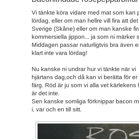
Vi tänkte köra vidare med mat som kan pass
lördag, eller om man hellre vill fira att de
Sverige (Skåne) eller om man kanske fira
kommersiella jippon... ja som ni märker så 
Middagen passar naturligtvis bra även e
klart inte vara lördag!
Nu kanske ni undrar hur vi tänkte när vi nä
hjärtans dag,och då kan vi berätta för er
färg. Röd är ju som vi alla vet kärleken
är det inte.
Sen kanske somliga förknippar bacon med
i, var och en till sitt.