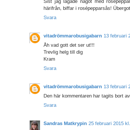
Sist jag lagade något med rosépeppar 
härifrån, biffar i rosépepparsås! Übergo
Svara
vitadrömmarobusigabarn
13 februari 
Åh vad gott det ser ut!!!
Trevlig helg till dig
Kram
Svara
vitadrömmarobusigabarn
13 februari 
Den här kommentaren har tagits bort av
Svara
Sandras Matkrypin
25 februari 2015 kl