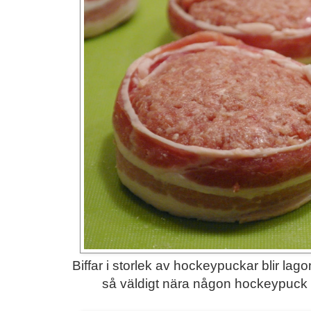
Biffar i storlek av hockeypuckar blir lagom
så väldigt nära någon hockeypuck fö