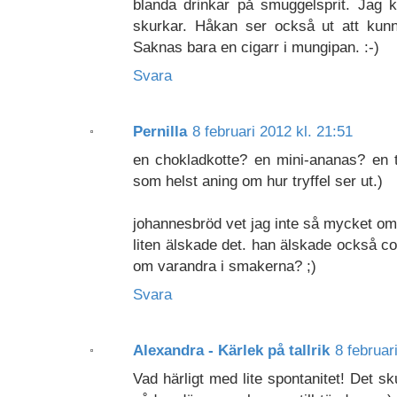
blanda drinkar på smuggelsprit. Jag 
skurkar. Håkan ser också ut att kunn
Saknas bara en cigarr i mungipan. :-)
Svara
Pernilla
8 februari 2012 kl. 21:51
en chokladkotte? en mini-ananas? en tr
som helst aning om hur tryffel ser ut.)
johannesbröd vet jag inte så mycket o
liten älskade det. han älskade också c
om varandra i smakerna? ;)
Svara
Alexandra - Kärlek på tallrik
8 februar
Vad härligt med lite spontanitet! Det sk