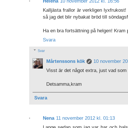
Helena
10 november 2012 kl. 16:56
Kalljästa frallor är verkligen lyxfruko
så jag det blir nybakat bröd till söndags
Ha en bra fortsättning på helgen! Kram 
Svara
Svar
Mårtenssons kök
10 november 201
Visst är det något extra, just vad som 
Detsamma,kram
Svara
Nena
11 november 2012 kl. 01:13
Lange sedan som jag var har och hals