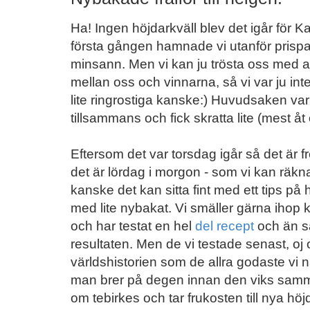
Ha! Ingen höjdarkväll blev det igår för K
första gången hamnade vi utanför prispalle
minsann. Men vi kan ju trösta oss med at
mellan oss och vinnarna, så vi var ju int
lite ringrostiga kanske:) Huvudsaken var 
tillsammans och fick skratta lite (mest åt 
Eftersom det var torsdag igår så det är f
det är lördag i morgon - som vi kan räkna
kanske det kan sitta fint med ett tips på 
med lite nybakat. Vi smäller gärna ihop k
och har testat en hel
del recept
och än så
resultaten. Men de vi testade senast, oj oj
världshistorien som de allra godaste vi 
man brer på degen innan den viks samma
om tebirkes och tar frukosten till nya höj