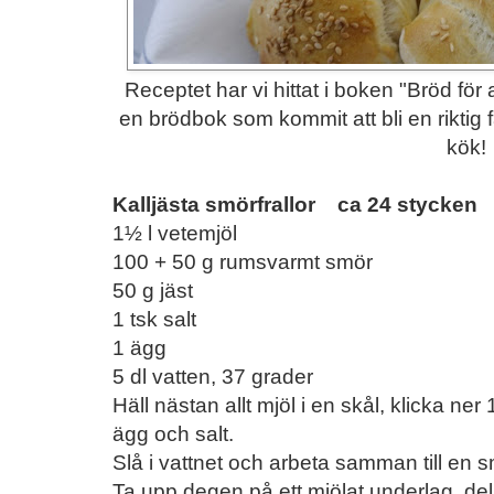
Receptet har vi hittat i boken "Bröd för 
en brödbok som kommit att bli en riktig f
kök!
Kalljästa smörfrallor ca 24 stycken
1½ l vetemjöl
100 + 50 g rumsvarmt smör
50 g jäst
1 tsk salt
1 ägg
5 dl vatten, 37 grader
Häll nästan allt mjöl i en skål, klicka ner 
ägg och salt.
Slå i vattnet och arbeta samman till en s
Ta upp degen på ett mjölat underlag, dela 