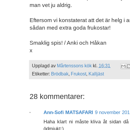
man vet ju aldrig.
Eftersom vi konstaterat att det är helg i
sådan med extra goda frukostar!
Smaklig spis! / Anki och Håkan
x
Upplagd av
Mårtenssons kök
kl.
16:31
Etiketter:
Brödbak
,
Frukost
,
Kalljäst
28 kommentarer:
Ann-Sofi MATSAFARI
9 november 2012
Haha klart ni måste kliva åt sidan då
ödmjukt;)