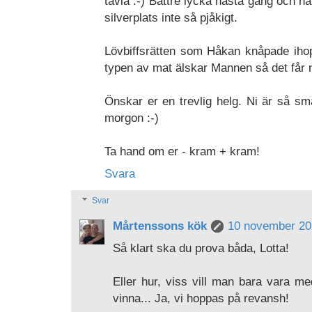
tävla :-) Bättre lycka nästa gång och ha
silverplats inte så pjåkigt.
Lövbiffsrätten som Håkan knåpade ihop
typen av mat älskar Mannen så det får n
Önskar er en trevlig helg. Ni är så sma
morgon :-)
Ta hand om er - kram + kram!
Svara
Svar
Mårtenssons kök
10 november 201
Så klart ska du prova båda, Lotta!
Eller hur, viss vill man bara vara me
vinna... Ja, vi hoppas på revansh!