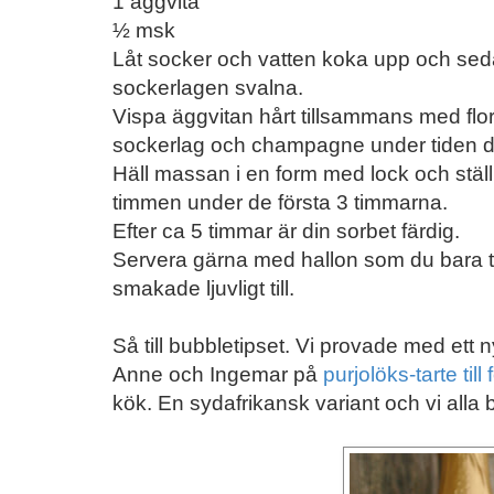
1 äggvita
½ msk
Låt socker och vatten koka upp och sed
sockerlagen svalna.
Vispa äggvitan hårt tillsammans med flor
sockerlag och champagne under tiden du
Häll massan i en form med lock och ställ
timmen under de första 3 timmarna.
Efter ca 5 timmar är din sorbet färdig.
Servera gärna med hallon som du bara ti
smakade ljuvligt till.
Så till bubbletipset. Vi provade med ett 
Anne och Ingemar på
purjolöks-tarte till 
kök. En sydafrikansk variant och vi alla bl