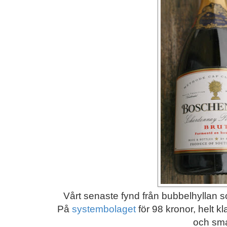
Vårt senaste fynd från bubbelhyllan so
På
systembolaget
för 98 kronor, helt kla
och sm