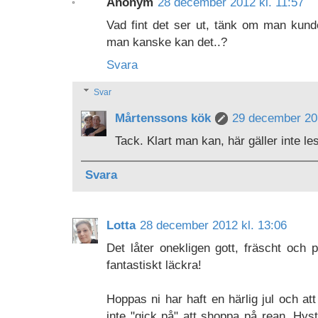
Anonym
28 december 2012 kl. 11:57
Vad fint det ser ut, tänk om man kund
man kanske kan det..?
Svara
Svar
Mårtenssons kök
29 december 201
Tack. Klart man kan, här gäller inte le
Svara
Lotta
28 december 2012 kl. 13:06
Det låter onekligen gott, fräscht och 
fantastiskt läckra!
Hoppas ni har haft en härlig jul och att
inte "gick på" att shoppa på rean. Hyst