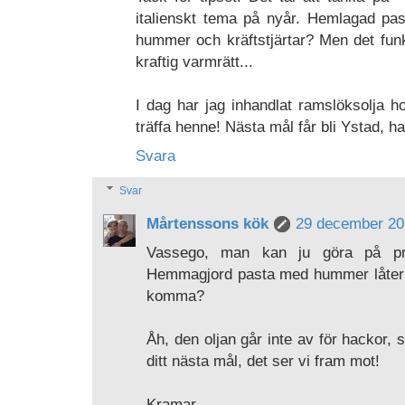
italienskt tema på nyår. Hemlagad pa
hummer och kräftstjärtar? Men det fun
kraftig varmrätt...
I dag har jag inhandlat ramslöksolja h
träffa henne! Nästa mål får bli Ystad, h
Svara
Svar
Mårtenssons kök
29 december 201
Vassego, man kan ju göra på pro
Hemmagjord pasta med hummer låter ve
komma?
Åh, den oljan går inte av för hackor, 
ditt nästa mål, det ser vi fram mot!
Kramar