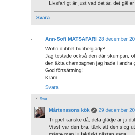
Livsfarligt är just vad det är, det gälle
Svara
Ann-Sofi MATSAFARI
28 december 201
Woho dubbel bubbelglädje!
Jag testade också den där skumpan, otr
den äkta champagnen jag hade i andra g
God förtsättning!
Kram
Svara
Svar
Mårtenssons kök
29 december 201
Trippel kanske då, dela glädje är ju du
Visst var den bra, tänk att den slog u
måste man ju faktiskt nästan säga...