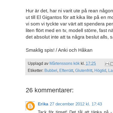
Hur är det, har ni varit ute på rean någon
ut till El Gigantos för att kika lite på en
vi som vi tyckte var värt att spendera 
liten flört med en tv, modell större, fast 
det absolut inte att ta några beslut alls,
Smaklig spis! / Anki och Håkan
Upplagd av
Mårtenssons kök
kl.
17:25
Etiketter:
Bubbel
,
Efterrätt
,
Glutenfritt
,
Högtid
,
Lak
26 kommentarer:
Erika
27 december 2012 kl. 17:43
Tack för tipset! Det tål att tänka på