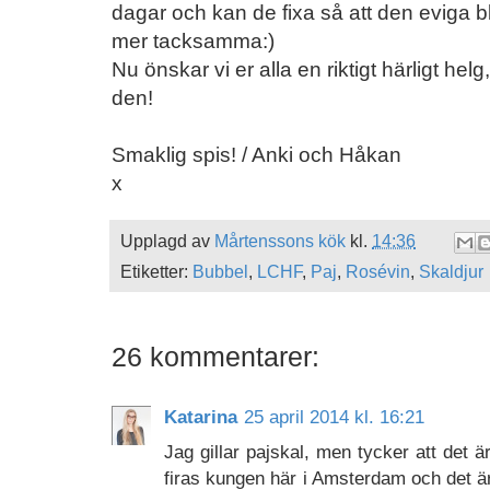
dagar och kan de fixa så att den eviga bl
mer tacksamma:)
Nu önskar vi er alla en riktigt härligt hel
den!
Smaklig spis! / Anki och Håkan
x
Upplagd av
Mårtenssons kök
kl.
14:36
Etiketter:
Bubbel
,
LCHF
,
Paj
,
Rosévin
,
Skaldjur
26 kommentarer:
Katarina
25 april 2014 kl. 16:21
Jag gillar pajskal, men tycker att det 
firas kungen här i Amsterdam och det ä