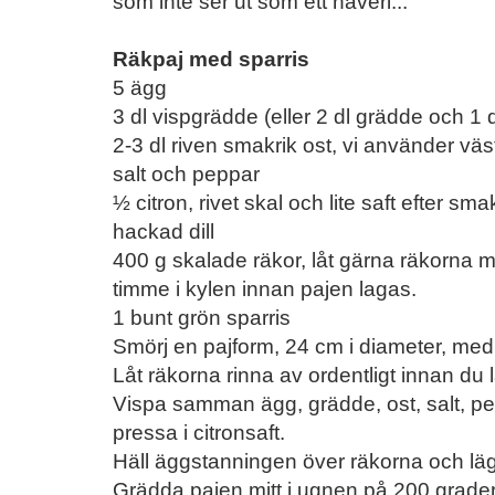
som inte ser ut som ett haveri...
Räkpaj med sparris
5 ägg
3 dl vispgrädde (eller 2 dl grädde och 1 d
2-3 dl riven smakrik ost, vi använder väs
salt och peppar
½ citron, rivet skal och lite saft efter sma
hackad dill
400 g skalade räkor, låt gärna räkorna m
timme i kylen innan pajen lagas.
1 bunt grön sparris
Smörj en pajform, 24 cm i diameter, med
Låt räkorna rinna av ordentligt innan du
Vispa samman ägg, grädde, ost, salt, pepp
pressa i citronsaft.
Häll äggstanningen över räkorna och läg
Grädda pajen mitt i ugnen på 200 grader 