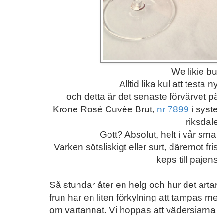
We likie bu
Alltid lika kul att testa n
och detta är det senaste förvärvet p
Krone Rosé Cuvée Brut,
nr 7899
i syst
riksdal
Gott? Absolut, helt i vår sma
Varken sötsliskigt eller surt, däremot fr
keps till paje
Så stundar åter en helg och hur det artar
frun har en liten förkylning att tampas m
om vartannat. Vi hoppas att vädersiarna 