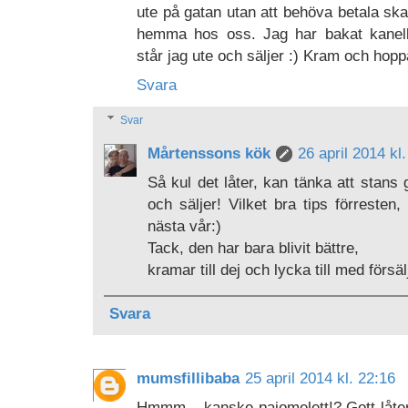
ute på gatan utan att behöva betala ska
hemma hos oss. Jag har bakat kanelb
står jag ute och säljer :) Kram och hoppa
Svara
Svar
Mårtenssons kök
26 april 2014 kl
Så kul det låter, kan tänka att stan
och säljer! Vilket bra tips förresten,
nästa vår:)
Tack, den har bara blivit bättre,
kramar till dej och lycka till med försä
Svara
mumsfillibaba
25 april 2014 kl. 22:16
Hmmm....kanske pajomelett!? Gott låter d