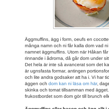
Äggmuffins, ägg i form, oeufs en cocotte 
många namn och ni får kalla dom vad ni v
namnet äggmuffins. Utom när Håkan får f
rinnande i ådrorna, då går dom under sit
Det hela är inte så avancerat som det k
är ugnsfasta formar, antingen portionsfor
och lite andra godsaker att ha i. Vi har ti
äggen och
dom kan ni läsa om här
, dag
skinka och tomat tillsamman med ägget.
frukostbordet som dom gör till brunch el
Äggmuffins eller bacon och ägg-allt i 