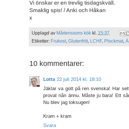
Vi önskar er en trevlig tisdagskväll,
Smaklig spis! / Anki och Håkan
x
Upplagd av
Mårtenssons kök
kl.
15:37
Etiketter:
Frukost
,
Glutenfritt
,
LCHF
,
Plockmat
,
Ä
10 kommentarer:
Lotta
22 juli 2014 kl. 18:10
Jäklar va gott på ren svenska! Har sett
provat nån ännu. Måste ju bara! Ett så
Nu blev jag toksugen!
Kram + kram
Svara