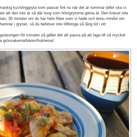
smaskig kycklinggryta som passar fint nu när det är sommar (eller ska vi
e att den inte är så där tung som höstgrytorna gärna är. Den kräver inte
lattan, 30 minuter om du har hela filéer som vi hade och ännu mindre om
hamnar i grytan, så du behöver inte tillbringa så lång tid i ett
äsongen för tomater så gäller det att passa på att laga till så mycket
da grönsakerna/bären/frukterna!