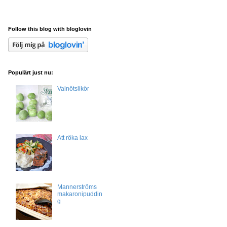
Follow this blog with bloglovin
Populärt just nu:
Valnötslikör
Att röka lax
Mannerströms
makaronipuddin
g