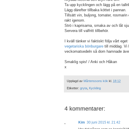
Ta upp kycklingen och lägg på en tallr
Lägg därefter tillbaka köttet i pannan.
Tillsätt vin, buljong, tomater, rosmarin 
rakt igenom.
Strö i kaprisarna, smaka av och låt sj
Servera till valfritt tillbehör.
I kväll tänker vi faktiskt följa vårt eg
vegetariska bönburgare
till middag. Vi 
veckomatsedeln så dom hamnade även p
Smaklig spis! / Anki och Håkan
x
Upplagd av
Mårtenssons kök
kl.
18:12
Etiketter:
gryta
,
Kyckling
4 kommentarer:
Kim
30 juni 2015 kl. 21:42