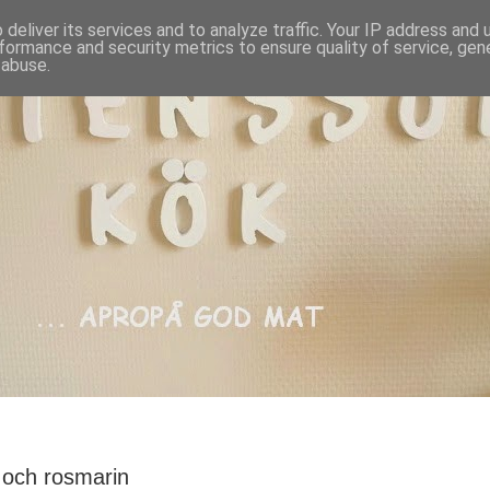
deliver its services and to analyze traffic. Your IP address and
formance and security metrics to ensure quality of service, ge
 abuse.
 och rosmarin