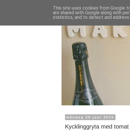
This site uses cookies from Google to 
are shared with Google along with per
statistics, and to detect and address
måndag 29 juni 2015
Kycklinggryta med tomat