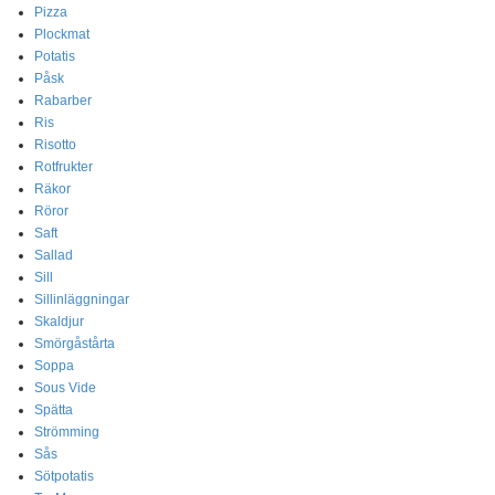
Pizza
Plockmat
Potatis
Påsk
Rabarber
Ris
Risotto
Rotfrukter
Räkor
Röror
Saft
Sallad
Sill
Sillinläggningar
Skaldjur
Smörgåstårta
Soppa
Sous Vide
Spätta
Strömming
Sås
Sötpotatis