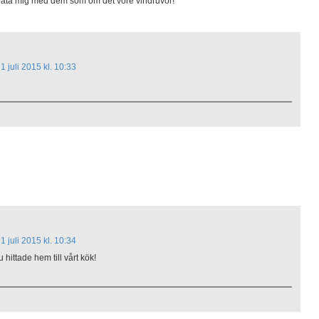
Mata mig med dem som om det vore vindruvor!
1 juli 2015 kl. 10:33
1 juli 2015 kl. 10:34
u hittade hem till vårt kök!