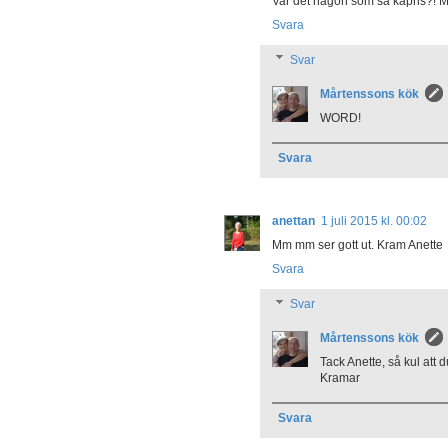
Var det någon som sa kapris?! 
Svara
Svar
Mårtenssons kök
WORD!
Svara
anettan
1 juli 2015 kl. 00:02
Mm mm ser gott ut. Kram Anette
Svara
Svar
Mårtenssons kök
Tack Anette, så kul att d
Kramar
Svara