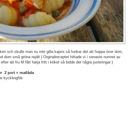
lriken och skulle man nu inte gilla kapris så funkar det att hoppa över dom,
d dom små gröna rejält:) Orginalreceptet hittade vi i senaste numret av
efter att fru M fått härja fritt i köket så bidde det några justeringar:)
r 2 port + matlåda
de kycklingfilé