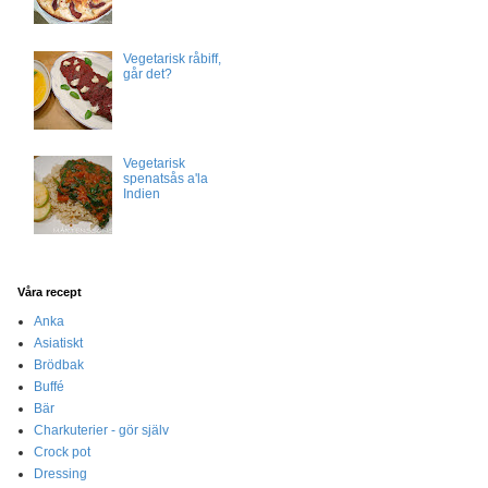
Vegetarisk råbiff,
går det?
Vegetarisk
spenatsås a'la
Indien
Våra recept
Anka
Asiatiskt
Brödbak
Buffé
Bär
Charkuterier - gör själv
Crock pot
Dressing