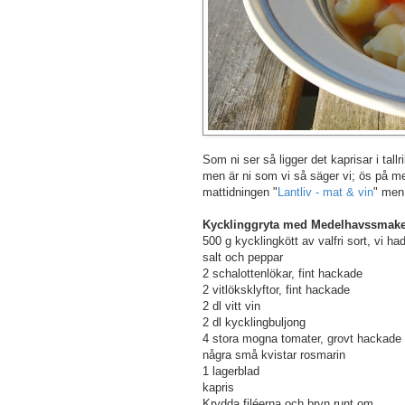
Som ni ser så ligger det kaprisar i tal
men är ni som vi så säger vi; ös på me
mattidningen "
Lantliv - mat & vin
" men 
Kycklinggryta med Medelhavssmake
500 g kycklingkött av valfri sort, vi ha
salt och peppar
2 schalottenlökar, fint hackade
2 vitlöksklyftor, fint hackade
2 dl vitt vin
2 dl kycklingbuljong
4 stora mogna tomater, grovt hackade
några små kvistar rosmarin
1 lagerblad
kapris
Krydda filéerna och bryn runt om.