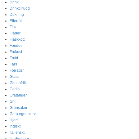
Drink
Drinktilltugg
Dukning
Efterrätt
Fisk
Fläder
Fläskkött
Fondue
Frukost
Frukt
Färs
Förrätter
Glass
Glutenfritt
Godis
Gratänger
Grill
Grönsaker
Göra egen korv
Hjort
Indiskt
Italienskt
Jordgubbar