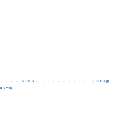
Startsida
Äldre inlägg
et (Atom)