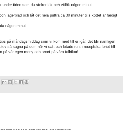
ik under tiden som du steker lök och vitlök någon minut.
och lagerblad och låt det hela puttra ca 30 minuter tills köttet är färdigt
uda någon minut.
et tips på måndagsmiddag som vi kom med till er igår, det blir nämligen
blev så sugna på dom när vi satt och letade runt i receptskafferiet till
å vår egen meny och snart på våra tallrikar!