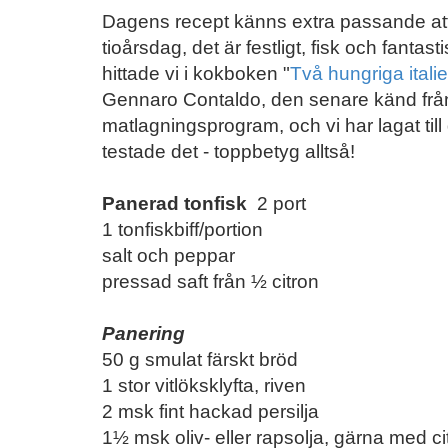
Dagens recept känns extra passande att 
tioårsdag, det är festligt, fisk och fantasti
hittade vi i kokboken "
Två hungriga itali
Gennaro Contaldo, den senare känd från
matlagningsprogram, och vi har lagat til
testade det - toppbetyg alltså!
Panerad tonfisk
2 port
1 tonfiskbiff/portion
salt och peppar
pressad saft från ½ citron
Panering
50 g smulat färskt bröd
1 stor vitlöksklyfta, riven
2 msk fint hackad persilja
1½ msk oliv- eller rapsolja, gärna med 