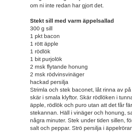
om ni inte redan har gjort det.
Stekt sill med varm äppelsallad
300 g sill
1 pkt bacon
1 rött äpple
1 rödlök
1 bit purjolök
2 msk flytande honung
2 msk rödvinsvinäger
hackad persilja
Strimla och stek baconet, låt rinna av på
skär i smala klyftor. Skär rödlöken i tunn
äpple, rödlök och puro utan att det får fä
stekannan. Häll i vinäger och honung, s
några minuter. Stek under tiden sillen, 
salt och peppar. Strö persilja i äppelröran