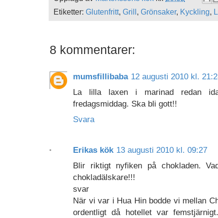
Etiketter:
Glutenfritt
,
Grill
,
Grönsaker
,
Kyckling
,
L
8 kommentarer:
mumsfillibaba
12 augusti 2010 kl. 21:
La lilla laxen i marinad redan ida
fredagsmiddag. Ska bli gott!!
Svara
Erikas kök
13 augusti 2010 kl. 09:27
Blir riktigt nyfiken på chokladen. V
chokladälskare!!!
svar
När vi var i Hua Hin bodde vi mellan C
ordentligt då hotellet var femstjärni