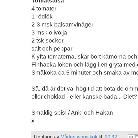
Tomatsalsa
4 tomater
1 rödlök
2-3 msk balsamvinäger
3 msk olivolja
2 tsk socker
salt och peppar
Klyfta tomaterna, skär bort kärnorna och 
Finhacka löken och lägg i en gryta med 
Småkoka ca 5 minuter och smaka av med
Så, då är det väl hög tid att bota de ömm
eller choklad - eller kanske båda... Diet?
Smaklig spis! / Anki och Håkan
x
Upplagd av
Mårtenssons kök
kl.
20:32