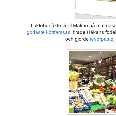
I oktober åkte vi till Malmö på matmä
godaste köttfärssås
, firade Håkans föd
och gjorde
leverpastej