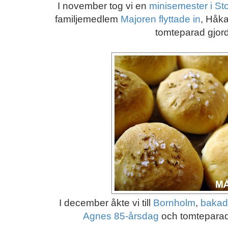
I november tog vi en
minisemester i St
familjemedlem
Majoren flyttade in
, Håk
tomteparad gjor
I december åkte vi till
Bornholm
,
bakade
Agnes 85-årsdag
och tomteparade