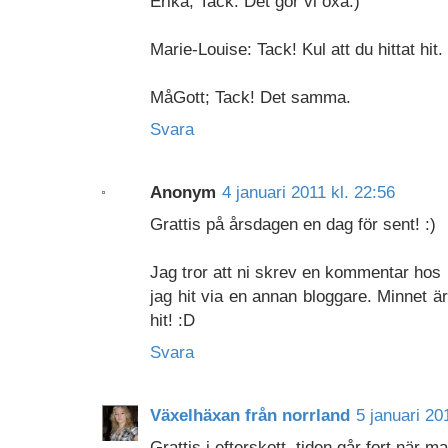
Erika; Tack. Det gör vi oxå:)
Marie-Louise: Tack! Kul att du hittat hit.
MåGott; Tack! Det samma.
Svara
Anonym
4 januari 2011 kl. 22:56
Grattis på årsdagen en dag för sent! :)
Jag tror att ni skrev en kommentar hos m
jag hit via en annan bloggare. Minnet ä
hit! :D
Svara
Växelhäxan från norrland
5 januari 20
Grattis i efterskott, tiden går fort när ma