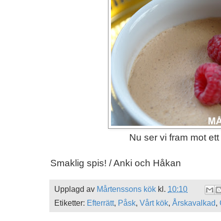
Nu ser vi fram mot ett 
Smaklig spis! / Anki och Håkan
Upplagd av
Mårtenssons kök
kl.
10:10
Etiketter:
Efterrätt
,
Påsk
,
Vårt kök
,
Årskavalkad
,