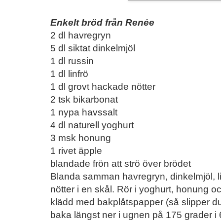
Enkelt bröd från Renée
2 dl havregryn
5 dl siktat dinkelmjöl
1 dl russin
1 dl linfrö
1 dl grovt hackade nötter
2 tsk bikarbonat
1 nypa havssalt
4 dl naturell yoghurt
3 msk honung
1 rivet äpple
blandade frön att strö över brödet
Blanda samman havregryn, dinkelmjöl, lin
nötter i en skål. Rör i yoghurt, honung 
klädd med bakplåtspapper (så slipper du
baka längst ner i ugnen på 175 grader 