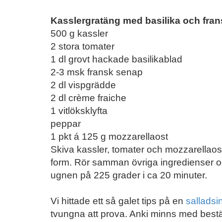
Kasslergratäng med basilika och fran
500 g kassler
2 stora tomater
1 dl grovt hackade basilikablad
2-3 msk fransk senap
2 dl vispgrädde
2 dl crème fraiche
1 vitlöksklyfta
peppar
1 pkt á 125 g mozzarellaost
Skiva kassler, tomater och mozzarellaos
form. Rör samman övriga ingredienser och
ugnen på 225 grader i ca 20 minuter.
Vi hittade ett så galet tips på en
salladsi
tvungna att prova. Anki minns med bestä