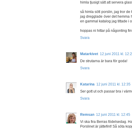
himla tjusigt sätt att servera gl
så himla sött porslin, jag tror de
jag dregglade över det hemma h
en gammal katalog jag tittade i o
hoppas ni hittar på någonting fi
Svara
Matarkivet
12 juni 2011 kl. 12:
De strutarna är bara för goda!
Svara
Katarina
12 juni 2011 kl. 12:35
Ser gott ut och passar bra i vär
Svara
Remsan
12 juni 2011 kl. 12:45
Vi ska fira Berras födelsedag. Han
Porslinet är jättefint! Så söta k