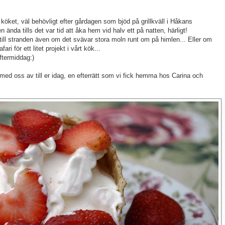
 köket, väl behövligt efter gårdagen som bjöd på grillkväll i Håkans
n ända tills det var tid att åka hem vid halv ett på natten, härligt!
r till stranden även om det svävar stora moln runt om på himlen... Eller om
ri för ett litet projekt i vårt kök...
ftermiddag:)
a med oss av till er idag, en efterrätt som vi fick hemma hos Carina och