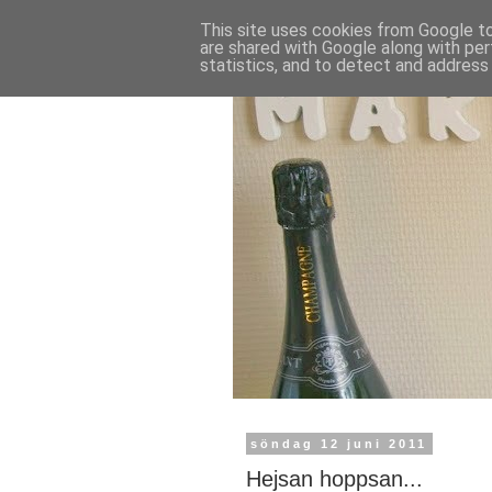
This site uses cookies from Google to 
are shared with Google along with per
statistics, and to detect and address
söndag 12 juni 2011
Hejsan hoppsan...