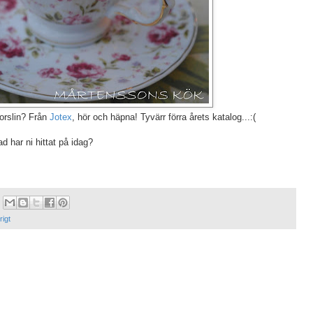
porslin? Från
Jotex
, hör och häpna! Tyvärr förra årets katalog...:(
ad har ni hittat på idag?
igt