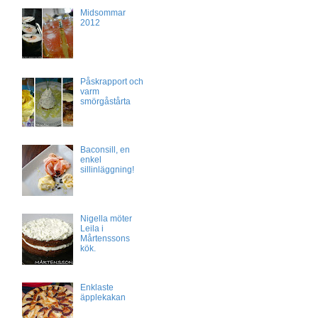
Midsommar
2012
Påskrapport och
varm
smörgåstårta
Baconsill, en
enkel
sillinläggning!
Nigella möter
Leila i
Mårtenssons
kök.
Enklaste
äpplekakan