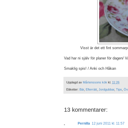
Visst är det ett fint sommar
Vad har ni själv för planer för dagen/ V
Smaklig spis! / Anki och Håkan
Upplagd av
Mårtenssons kök
kl.
11:26
Etiketter:
Bär
,
Efterrätt
,
Jordgubbar
,
Tips
,
Övr
13 kommentarer:
Pernilla
12 juni 2011 kl. 11:57