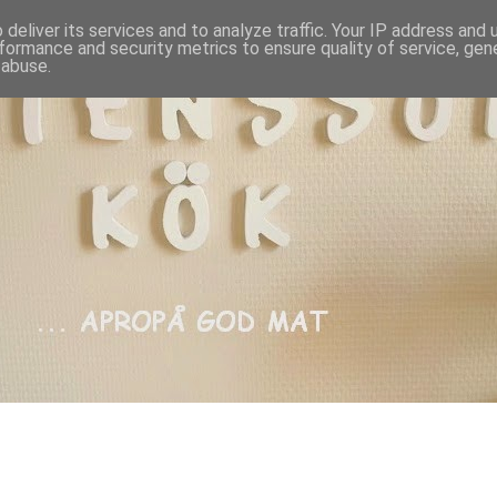
deliver its services and to analyze traffic. Your IP address and
formance and security metrics to ensure quality of service, ge
 abuse.