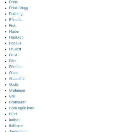
Drink
Drinktilltugg
Dukning
Efterrätt
Fisk
Fläder
Fläskkött
Fondue
Frukost
Frukt
Färs
Förrätter
Glass
Glutenfritt
Godis
Gratänger
Grill
Grönsaker
Göra egen korv
Hjort
Indiskt
Italienskt
Jordgubbar