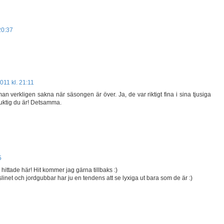
20:37
2011 kl. 21:11
 verkligen sakna när säsongen är över. Ja, de var riktigt fina i sina tjusiga
 duktig du är! Detsamma.
5
hittade här! Hit kommer jag gärna tillbaks :)
rslinet och jordgubbar har ju en tendens att se lyxiga ut bara som de är :)