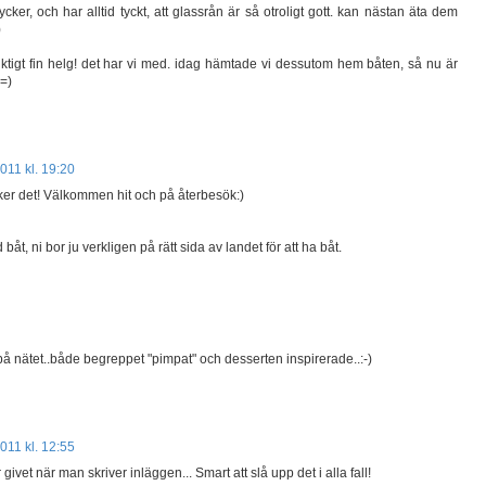
tycker, och har alltid tyckt, att glassrån är så otroligt gott. kan nästan äta dem
)
 riktigt fin helg! det har vi med. idag hämtade vi dessutom hem båten, så nu är
=)
2011 kl. 19:20
ycker det! Välkommen hit och på återbesök:)
 båt, ni bor ju verkligen på rätt sida av landet för att ha båt.
på nätet..både begreppet "pimpat" och desserten inspirerade..:-)
2011 kl. 12:55
givet när man skriver inläggen... Smart att slå upp det i alla fall!