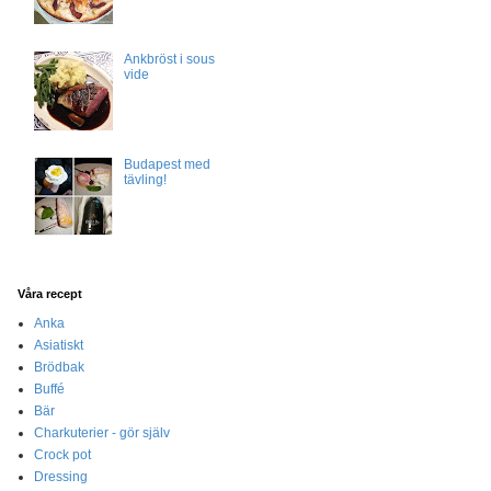
Ankbröst i sous
vide
Budapest med
tävling!
Våra recept
Anka
Asiatiskt
Brödbak
Buffé
Bär
Charkuterier - gör själv
Crock pot
Dressing