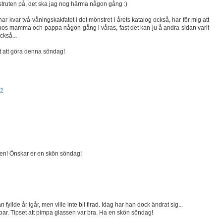
asstruten på, det ska jag nog härma någon gång :)
 har kvar två-våningskakfatet i det mönstret i årets katalog också, har för mig att
os mamma och pappa någon gång i våras, fast det kan ju å andra sidan varit
ckså...
nt att göra denna söndag!
22
men! Önskar er en skön söndag!
 fyllde år igår, men ville inte bli firad. Idag har han dock ändrat sig...
oppar. Tipset att pimpa glassen var bra. Ha en skön söndag!