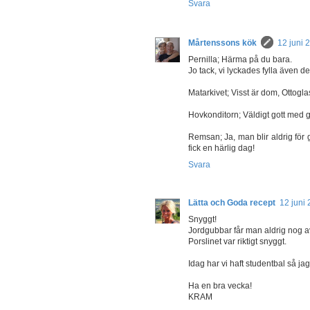
Svara
Mårtenssons kök
12 juni 
Pernilla; Härma på du bara.
Jo tack, vi lyckades fylla även 
Matarkivet; Visst är dom, Ottoglas
Hovkonditorn; Väldigt gott med 
Remsan; Ja, man blir aldrig för g
fick en härlig dag!
Svara
Lätta och Goda recept
12 juni 
Snyggt!
Jordgubbar får man aldrig nog av
Porslinet var riktigt snyggt.
Idag har vi haft studentbal så ja
Ha en bra vecka!
KRAM