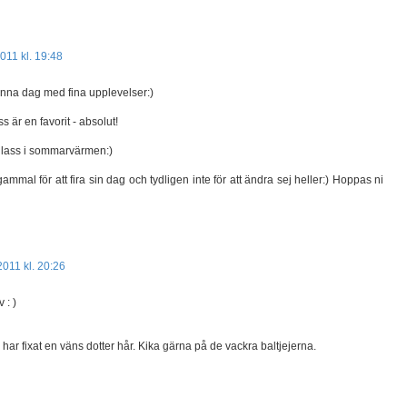
2011 kl. 19:48
denna dag med fina upplevelser:)
s är en favorit - absolut!
glass i sommarvärmen:)
ammal för att fira sin dag och tydligen inte för att ändra sej heller:) Hoppas ni
2011 kl. 20:26
 : )
g har fixat en väns dotter hår. Kika gärna på de vackra baltjejerna.