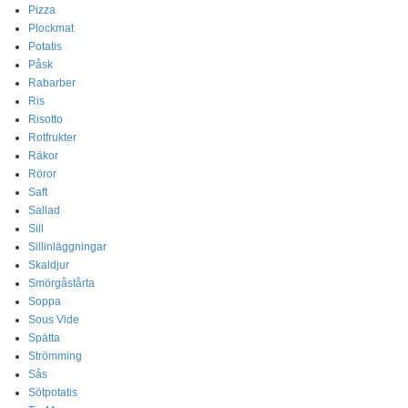
Pizza
Plockmat
Potatis
Påsk
Rabarber
Ris
Risotto
Rotfrukter
Räkor
Röror
Saft
Sallad
Sill
Sillinläggningar
Skaldjur
Smörgåstårta
Soppa
Sous Vide
Spätta
Strömming
Sås
Sötpotatis