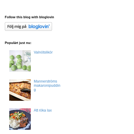
Follow this blog with bloglovin
Populärt just nu:
Valnötslikör
Mannerströms
makaronipuddin
g
Att röka lax