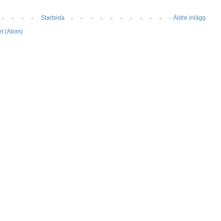
Startsida
Äldre inlägg
et (Atom)