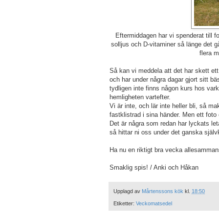
Eftermiddagen har vi spenderat till f
solljus och D-vitaminer så länge det går.
flera 
Så kan vi meddela att det har skett et
och har under några dagar gjort sitt bä
tydligen inte finns någon kurs hos vark
hemligheten vartefter.
Vi är inte, och lär inte heller bli, så 
fastklistrad i sina händer. Men ett fot
Det är några som redan har lyckats leta
så hittar ni oss under det ganska sjä
Ha nu en riktigt bra vecka allesammans
Smaklig spis! / Anki och Håkan
Upplagd av
Mårtenssons kök
kl.
18:50
Etiketter:
Veckomatsedel