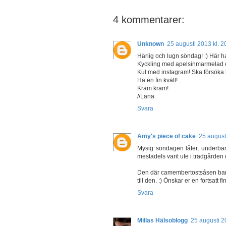
4 kommentarer:
Unknown
25 augusti 2013 kl. 2
Härlig och lugn söndag! :) Här har
Kyckling med apelsinmarmelad oc
Kul med instagram! Ska försöka hi
Ha en fin kväll!
Kram kram!
//Lana
Svara
Amy's piece of cake
25 august
Mysig söndagen låter, underbart 
mestadels varit ute i trädgården 
Den där camembertostsåsen bara v
till den. :) Önskar er en fortsatt 
Svara
Millas Hälsoblogg
25 augusti 2