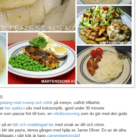
35:
gratäng med svamp och vitlök
på menyn, valfritt tillbehör.
det
het spätta
i sås med kokosmjölk, gjord under 30 minuter.
 som passar fint till korv, en
vitkålsstuvning
som du gör med den goda
er på en
lätt och snabblagad lax
med smak av dill och citron.
t blir det pasta, denna gången med hjälp av Jamie Oliver. En av de allra
llagats i vårt kök är hans
camembertostsås
!