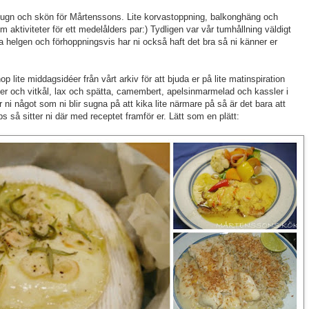
t lugn och skön för Mårtenssons. Lite korvastoppning, balkonghäng och
 aktiviteter för ett medelålders par:) Tydligen var vår tumhållning väldigt
a helgen och förhoppningsvis har ni också haft det bra så ni känner er
op lite middagsidéer från vårt arkiv för att bjuda er på lite matinspiration
er och vitkål, lax och spätta, camembert, apelsinmarmelad och kassler i
 ni något som ni blir sugna på att kika lite närmare på så är det bara att
 så sitter ni där med receptet framför er. Lätt som en plätt: