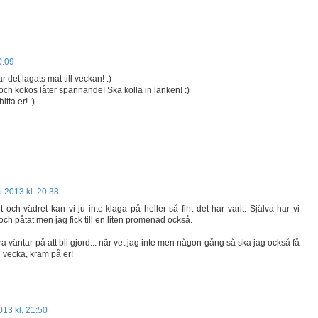
0:09
 det lagats mat till veckan! :)
h kokos låter spännande! Ska kolla in länken! :)
tta er! :)
i 2013 kl. 20:38
och vädret kan vi ju inte klaga på heller så fint det har varit. Själva har vi
och påtat men jag fick till en liten promenad också.
äntar på att bli gjord... när vet jag inte men någon gång så ska jag också få
fin vecka, kram på er!
013 kl. 21:50