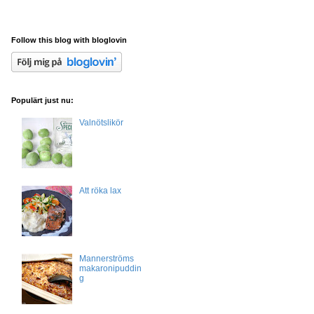
Follow this blog with bloglovin
Populärt just nu:
Valnötslikör
Att röka lax
Mannerströms
makaronipuddin
g