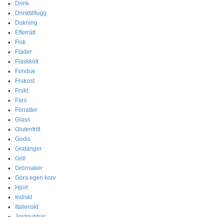
Drink
Drinktilltugg
Dukning
Efterrätt
Fisk
Fläder
Fläskkött
Fondue
Frukost
Frukt
Färs
Förrätter
Glass
Glutenfritt
Godis
Gratänger
Grill
Grönsaker
Göra egen korv
Hjort
Indiskt
Italienskt
Jordgubbar