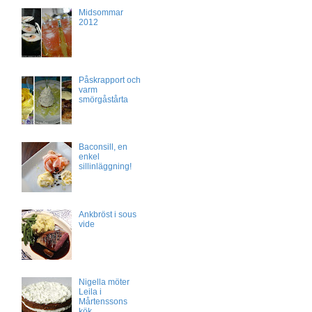
Midsommar
2012
Påskrapport och
varm
smörgåstårta
Baconsill, en
enkel
sillinläggning!
Ankbröst i sous
vide
Nigella möter
Leila i
Mårtenssons
kök.