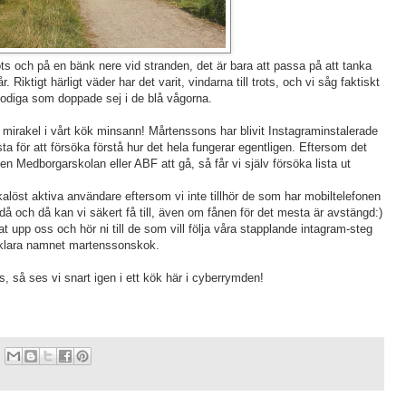
ots och på en bänk nere vid stranden, det är bara att passa på att tanka
 Riktigt härligt väder har det varit, vindarna till trots, och vi såg faktiskt
modiga som doppade sej i de blå vågorna.
t mirakel i vårt kök minsann! Mårtenssons har blivit Instagraminstalerade
sta för att försöka förstå hur det hela fungerar egentligen. Eftersom det
en Medborgarskolan eller ABF att gå, så får vi själv försöka lista ut
makalöst aktiva användare eftersom vi inte tillhör de som har mobiltelefonen
o då och då kan vi säkert få till, även om fånen för det mesta är avstängd:)
t upp oss och hör ni till de som vill följa våra stapplande intagram-steg
lvklara namnet martenssonskok.
, så ses vi snart igen i ett kök här i cyberrymden!