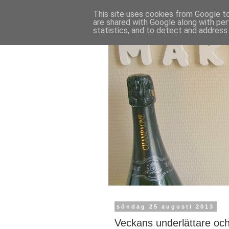
This site uses cookies from Google to 
are shared with Google along with per
statistics, and to detect and address
söndag 25 augusti 2013
Veckans underlättare och 