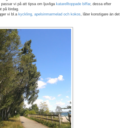
 passar vi på att tipsa om ljuvliga
katarelltoppade biffar
, dessa efter
t på lördag.
gger vi bl.a
kyckling, apelsinmarmelad och kokos
, låter konstigare än det