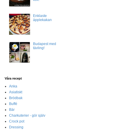
Enklaste
äpplekakan
Budapest med
tävling!
Våra recept
Anka
Asiatiskt
Brödbak
Buffé
Bär
Charkuterier - gör själv
Crock pot
Dressing