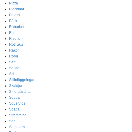
Pizza
Plockmat
Potatis
Påsk
Rabarber
Ris
Risotto
Rotfrukter
Räkor
Röror
Saft
Sallad
Sill
Sillinläggningar
Skaldjur
Smörgåstårta
Soppa
Sous Vide
Spätta
Strömming
Sås
Sötpotatis