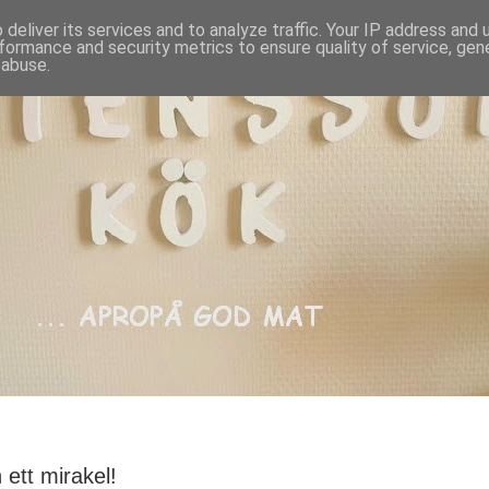
deliver its services and to analyze traffic. Your IP address and
formance and security metrics to ensure quality of service, ge
 abuse.
ett mirakel!