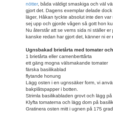
nötter
, båda väldigt smaskiga och väl vär
gjort det. Dagens exemplar delade dock
läger, Håkan tyckte absolut inte den var 
sej upp och gjorde vågen så gott hon k
Nu återstår att se vems sida ni ställer er 
kanske redan har gjort det, känner ni er
Ugnsbakad brietårta med tomater och
1 brietårta eller camenberttårta
ett gäng mogna välsmakande tomater
färska basilikablad
flytande honung
Lägg osten i en ugnssäker form, vi anvä
bakplåtspapper i botten.
Strimla basilikabladen grovt och lägg på
Klyfta tomaterna och lägg dom på basili
Gratinera osten mitt i ugnen på 175 grad