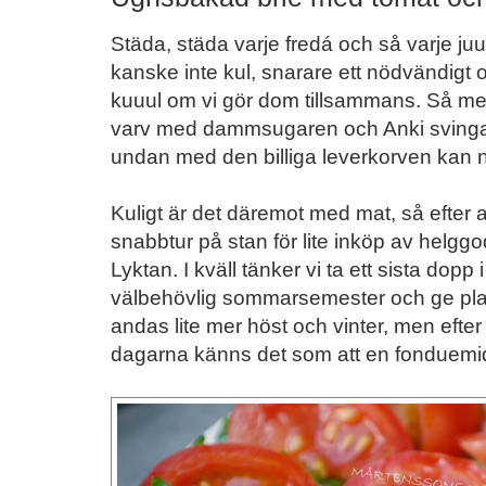
Städa, städa varje fredá och så varje juuu
kanske inte kul, snarare ett nödvändigt
kuuul om vi gör dom tillsammans. Så med 
varv med dammsugaren och Anki svingar
undan med den billiga leverkorven kan ni 
Kuligt är det däremot med mat, så efter 
snabbtur på stan för lite inköp av helggo
Lyktan. I kväll tänker vi ta ett sista dopp
välbehövlig sommarsemester och ge plats
andas lite mer höst och vinter, men efte
dagarna känns det som att en fonduem