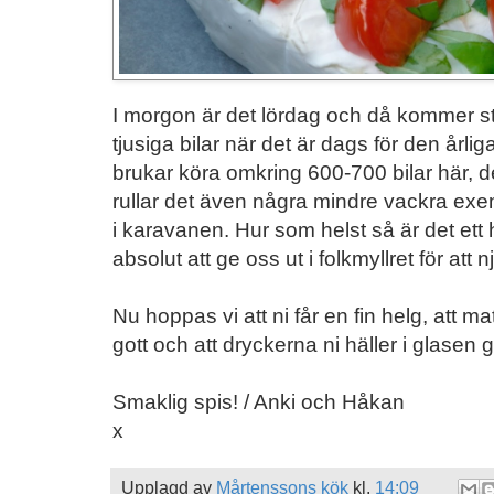
I morgon är det lördag och då kommer st
tjusiga bilar när det är dags för den årlig
brukar köra omkring 600-700 bilar här, de 
rullar det även några mindre vackra ex
i karavanen. Hur som helst så är det ett 
absolut att ge oss ut i folkmyllret för att n
Nu hoppas vi att ni får en fin helg, att m
gott och att dryckerna ni häller i glasen g
Smaklig spis! / Anki och Håkan
x
Upplagd av
Mårtenssons kök
kl.
14:09