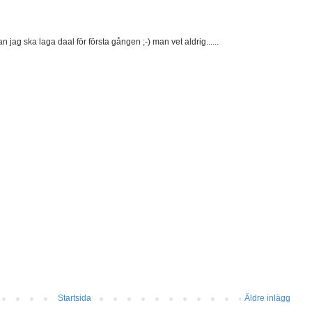
jag ska laga daal för första gången ;-) man vet aldrig......
Startsida
Äldre inlägg