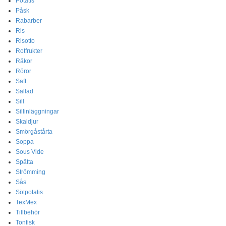
Potatis
Påsk
Rabarber
Ris
Risotto
Rotfrukter
Räkor
Röror
Saft
Sallad
Sill
Sillinläggningar
Skaldjur
Smörgåstårta
Soppa
Sous Vide
Spätta
Strömming
Sås
Sötpotatis
TexMex
Tillbehör
Tonfisk