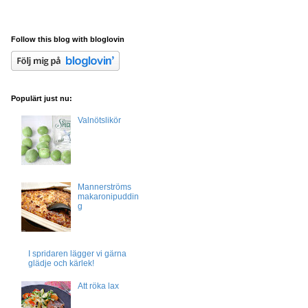
Follow this blog with bloglovin
Populärt just nu:
Valnötslikör
Mannerströms
makaronipuddin
g
I spridaren lägger vi gärna
glädje och kärlek!
Att röka lax