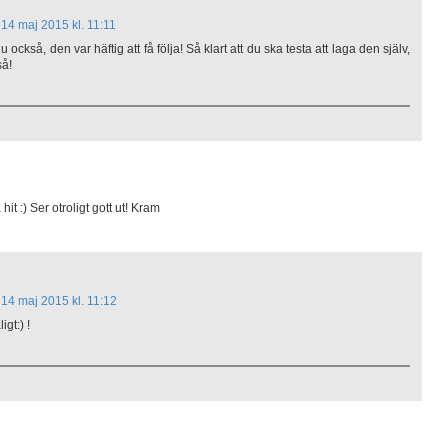
14 maj 2015 kl. 11:11
 också, den var häftig att få följa! Så klart att du ska testa att laga den själv,
så!
t :) Ser otroligt gott ut! Kram
14 maj 2015 kl. 11:12
gt:) !