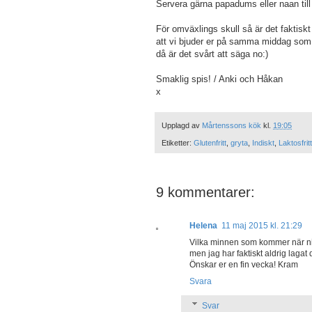
Servera gärna papadums eller naan till
För omväxlings skull så är det faktiskt
att vi bjuder er på samma middag som v
då är det svårt att säga no:)
Smaklig spis! / Anki och Håkan
x
Upplagd av
Mårtenssons kök
kl.
19:05
Etiketter:
Glutenfritt
,
gryta
,
Indiskt
,
Laktosfritt
9 kommentarer:
Helena
11 maj 2015 kl. 21:29
Vilka minnen som kommer när ni sk
men jag har faktiskt aldrig lagat d
Önskar er en fin vecka! Kram
Svara
Svar