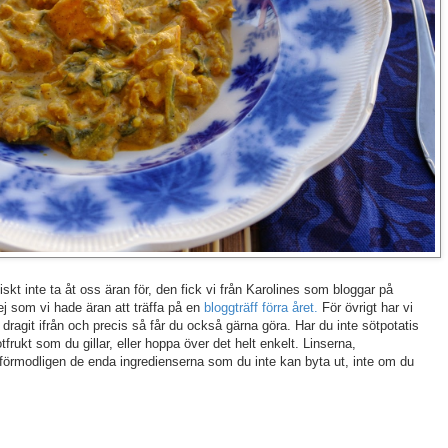
iskt inte ta åt oss äran för, den fick vi från Karolines som bloggar på
jej som vi hade äran att träffa på en
bloggträff förra året.
För övrigt har vi
och dragit ifrån och precis så får du också gärna göra. Har du inte sötpotatis
otfrukt som du gillar, eller hoppa över det helt enkelt. Linserna,
förmodligen de enda ingredienserna som du inte kan byta ut, inte om du