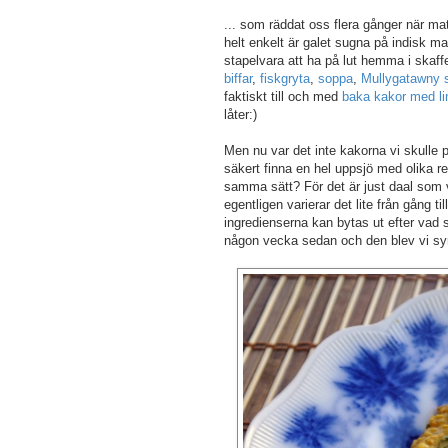
... som räddat oss flera gånger när matl
helt enkelt är galet sugna på indisk mat
stapelvara att ha på lut hemma i skaff
biffar
,
fiskgryta
,
soppa
,
Mullygatawny 
faktiskt till och med
baka kakor med li
låter:)
Men nu var det inte kakorna vi skulle 
säkert finna en hel uppsjö med olika r
samma sätt? För det är just daal som vi
egentligen varierar det lite från gång ti
ingredienserna kan bytas ut efter vad
någon vecka sedan och den blev vi sy