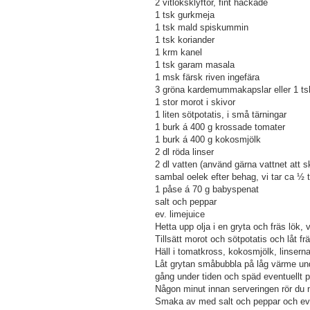
2 vitlöksklyftor, fint hackade
1 tsk gurkmeja
1 tsk mald spiskummin
1 tsk koriander
1 krm kanel
1 tsk garam masala
1 msk färsk riven ingefära
3 gröna kardemummakapslar eller 1 
1 stor morot i skivor
1 liten sötpotatis, i små tärningar
1 burk á 400 g krossade tomater
1 burk á 400 g kokosmjölk
2 dl röda linser
2 dl vatten (använd gärna vattnet att s
sambal oelek efter behag, vi tar ca ½ 
1 påse á 70 g babyspenat
salt och peppar
ev. limejuice
Hetta upp olja i en gryta och fräs lök,
Tillsätt morot och sötpotatis och låt f
Häll i tomatkross, kokosmjölk, linsern
Låt grytan småbubbla på låg värme unde
gång under tiden och späd eventuellt 
Någon minut innan serveringen rör du 
Smaka av med salt och peppar och ev. 