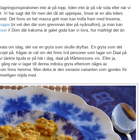
agningsinspirationen inte är på topp, tiden inte är på vår sida eller när vi
. Vi har sagt det för men det tål att upprepas, linser är en alla tiders
eriet. Det finns en hel massa gott man kan trolla fram med linserna,
soppa
(ni vet den där som grevinnan äter på nyårsafton), ja man kan
nser
i! Dom där kakorna är galet goda kan vi lova, hur märkligt det än
prata om idag, det var en gryta som skulle dryftas. En gryta som det
ecept på, frågan är väl om det finns två personer som lagar sin Daal på
 tänkte bjuda er på här i dag, daal på Mårtenssons vis. Eller ja,
ll gång när vi lagar till denna indiska gryta eftersom några av
 som finns hemma. Men detta är den senaste varianten som gjordes för
nnerligen nöjda med.