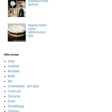
Budapest med
tävling!
Nigella möter
Leila i
Mårtenssons
kök.
Våra recept
Anka
Asiatiskt
Brödbak
Buffé
Bär
Charkuterier - gör själv
Crock pot
Dressing
Drink
Drinktilltugg
Dukning