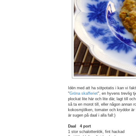
Idén med att ha sötpotatis i kan vi fakt
"
Gröna skafferiet
", en hyvens trevlig t
plockat lite här och lite där, lagt till 
så ta en morot till, eller någon annan r
kokosmjölken, tomater och kryddor är 
är sugen på daal i alla fall:)
Daal 4 port
1 stor schalottenlök, fint hackad