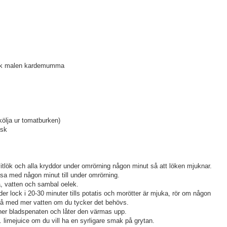
tsk malen kardemumma
kölja ur tomatburken)
tsk
 vitlök och alla kryddor under omrörning någon minut så att löken mjuknar.
räsa med någon minut till under omrörning.
a, vatten och sambal oelek.
r lock i 20-30 minuter tills potatis och morötter är mjuka, rör om någon
på med mer vatten om du tycker det behövs.
ner bladspenaten och låter den värmas upp.
limejuice om du vill ha en syrligare smak på grytan.