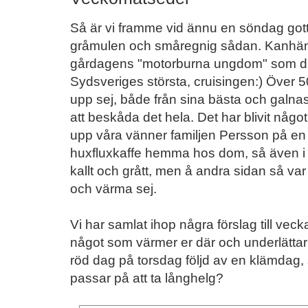
Så är vi framme vid ännu en söndag gott f
gråmulen och småregnig sådan. Kanhän
gårdagens "motorburna ungdom" som drog 
Sydsveriges största, cruisingen:) Över 5
upp sej, både från sina bästa och galnaste 
att beskåda det hela. Det har blivit något 
upp våra vänner familjen Persson på en 
huxfluxkaffe hemma hos dom, så även i å
kallt och grått, men å andra sidan så va
och värma sej.
Vi har samlat ihop några förslag till veck
något som värmer er där och underlättar
röd dag på torsdag följd av en klämdag,
passar på att ta långhelg?