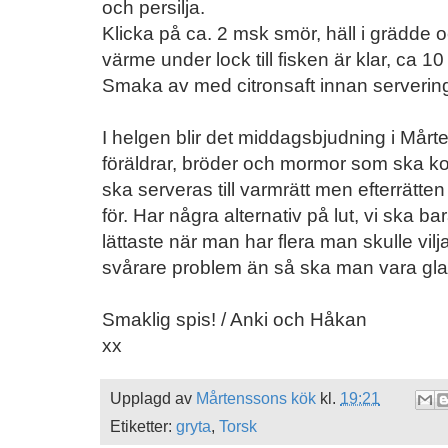
och persilja.
Klicka på ca. 2 msk smör, häll i grädde 
värme under lock till fisken är klar, ca 10
Smaka av med citronsaft innan serverin
I helgen blir det middagsbjudning i Mår
föräldrar, bröder och mormor som ska k
ska serveras till varmrätt men efterrätten
för. Har några alternativ på lut, vi ska bara
lättaste när man har flera man skulle vilj
svårare problem än så ska man vara glad
Smaklig spis! / Anki och Håkan
xx
Upplagd av
Mårtenssons kök
kl.
19:21
Etiketter:
gryta
,
Torsk