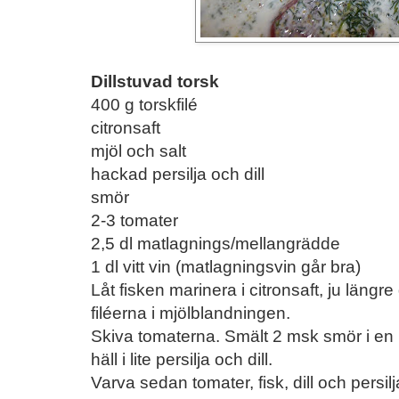
Dillstuvad torsk
400 g torskfilé
citronsaft
mjöl och salt
hackad persilja och dill
smör
2-3 tomater
2,5 dl matlagnings/mellangrädde
1 dl vitt vin (matlagningsvin går bra)
Låt fisken marinera i citronsaft, ju läng
filéerna i mjölblandningen.
Skiva tomaterna. Smält 2 msk smör i en l
häll i lite persilja och dill.
Varva sedan tomater, fisk, dill och persilj