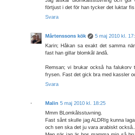
förtjust i det för han tycker det luktar fi
Svara
Mårtenssons kök
5 maj 2010 kl. 17
Karin; Håkan sa exakt det samma när 
fast han gillar blomkål ändå.
Remsan; vi brukar också ha falukorv ti
frysen. Fast det gick bra med kassler o
Svara
Malin
5 maj 2010 kl. 18:25
Mmm BLomkålsstuvning.
Fast sånt skulle jag ALDRIg kunna lag
och sen ska det ju vara arabiskt också.
Men när jag är hos mamma min så bruka