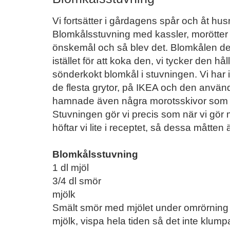
Vi fortsätter i gårdagens spår och åt hu
Blomkålsstuvning med kassler, morött
önskemål och så blev det. Blomkålen del
istället för att koka den, vi tycker den hål
sönderkokt blomkål i stuvningen. Vi har 
de flesta grytor, på IKEA och den använde
hamnade även några morotsskivor som 
Stuvningen gör vi precis som när vi gör
höftar vi lite i receptet, så dessa måtten 
Blomkålsstuvning
1 dl mjöl
3/4 dl smör
mjölk
Smält smör med mjölet under omrörning t
mjölk, vispa hela tiden så det inte klumpa