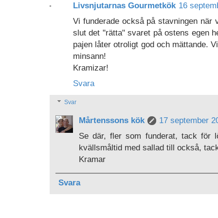
Livsnjutarnas Gourmetkök
16 septemb
Vi funderade också på stavningen när vi
slut det "rätta" svaret på ostens egen 
pajen låter otroligt god och mättande. Vi
minsann!
Kramizar!
Svara
Svar
Mårtenssons kök
17 september 20
Se där, fler som funderat, tack för 
kvällsmåltid med sallad till också, tac
Kramar
Svara