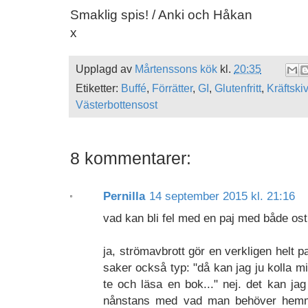
Smaklig spis! / Anki och Håkan
x
Upplagd av
Mårtenssons kök
kl.
20:35
Etiketter:
Buffé
,
Förrätter
,
GI
,
Glutenfritt
,
Kräftski
Västerbottensost
8 kommentarer:
Pernilla
14 september 2015 kl. 21:16
vad kan bli fel med en paj med både o
ja, strömavbrott gör en verkligen helt pa
saker också typ: "då kan jag ju kolla mi
te och läsa en bok..." nej. det kan jag 
nånstans med vad man behöver hemma 