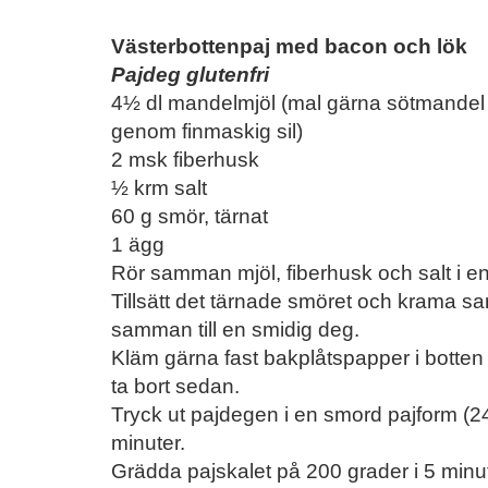
Västerbottenpaj med bacon och lök
Pajdeg glutenfri
4½ dl mandelmjöl (mal gärna sötmandel s
genom finmaskig sil)
2 msk fiberhusk
½ krm salt
60 g smör, tärnat
1 ägg
Rör samman mjöl, fiberhusk och salt i en
Tillsätt det tärnade smöret och krama 
samman till en smidig deg.
Kläm gärna fast bakplåtspapper i botten a
ta bort sedan.
Tryck ut pajdegen i en smord pajform (24
minuter.
Grädda pajskalet på 200 grader i 5 minuter,