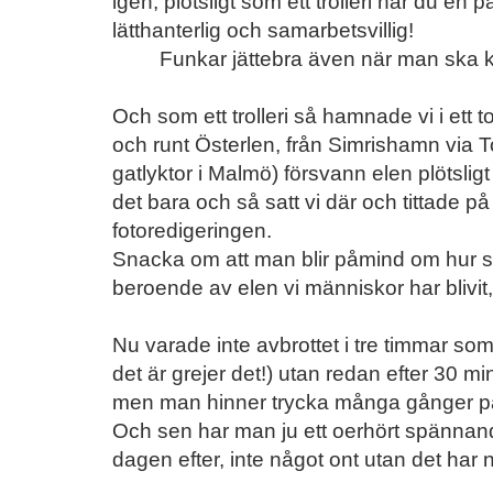
igen, plötsligt som ett trolleri har du e
lätthanterlig och samarbetsvillig!
Funkar jättebra även när man ska k
Och som ett trolleri så hamnade vi i ett t
och runt Österlen, från Simrishamn via Tom
gatlyktor i Malmö) försvann elen plötsligt
det bara och så satt vi där och tittade på
fotoredigeringen.
Snacka om att man blir påmind om hur så
beroende av elen vi människor har blivit, e
Nu varade inte avbrottet i tre timmar som 
det är grejer det!) utan redan efter 30 mi
men man hinner trycka många gånger på 
Och sen har man ju ett oerhört spännand
dagen efter, inte något ont utan det har 