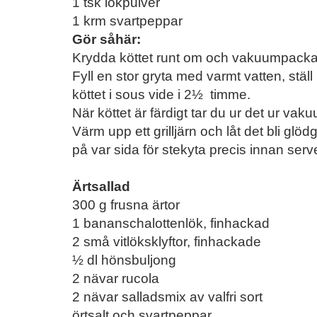
1 tsk lökpulver
1 krm svartpeppar
Gör såhär:
Krydda köttet runt om och vakuumpacka s
Fyll en stor gryta med varmt vatten, ställ
köttet i sous vide i 2½ timme.
När köttet är färdigt tar du ur det ur va
Värm upp ett grilljärn och låt det bli gl
på var sida för stekyta precis innan serv
Ärtsallad
300 g frusna ärtor
1 bananschalottenlök, finhackad
2 små vitlöksklyftor, finhackade
½ dl hönsbuljong
2 nävar rucola
2 nävar salladsmix av valfri sort
örtsalt och svartpeppar