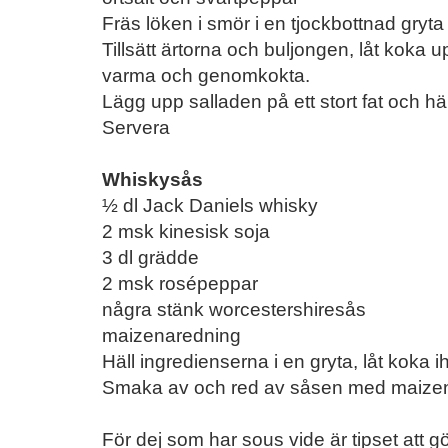
Fräs löken i smör i en tjockbottnad gryta 
Tillsätt ärtorna och buljongen, låt koka 
varma och genomkokta.
Lägg upp salladen på ett stort fat och hä
Servera
Whiskysås
½ dl Jack Daniels whisky
2 msk kinesisk soja
3 dl grädde
2 msk rosépeppar
några stänk worcestershiresås
maizenaredning
Häll ingredienserna i en gryta, låt koka i
Smaka av och red av såsen med maizena
För dej som har sous vide är tipset att 