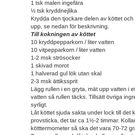
1 tsk malen ingefära
½ tsk kryddnejlika
Krydda den tjockare delen av köttet och 
upp, se nedan för beskrivning.
Till kokningen av köttet
10 kryddpepparkorn / liter vatten
10 vitpepparkorn / liter vatten
1-2 msk strösocker
1 skivad morot
1 halverad gul lök utan skal
2-3 msk ättikssprit
Lägg rullen i en gryta, mät upp vatten i e
vatten så rullen täcks. Tillsätt övriga in
syrligt.
Låt köttet sjuda sakta under lock till d
provsticka, det tar ca 1½-2 timmar. Kol
kötttermometer så ska det vara 70-72 g