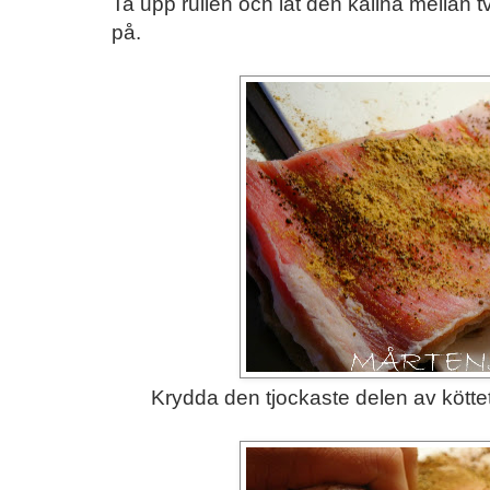
Ta upp rullen och låt den kallna mellan 
på.
Krydda den tjockaste delen av köttet