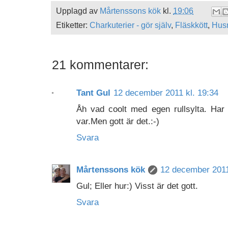
Upplagd av
Mårtenssons kök
kl.
19:06
Etiketter:
Charkuterier - gör själv
,
Fläskkött
,
Hus
21 kommentarer:
Tant Gul
12 december 2011 kl. 19:34
Åh vad coolt med egen rullsylta. Har j
var.Men gott är det.:-)
Svara
Mårtenssons kök
12 december 2011
Gul; Eller hur:) Visst är det gott.
Svara