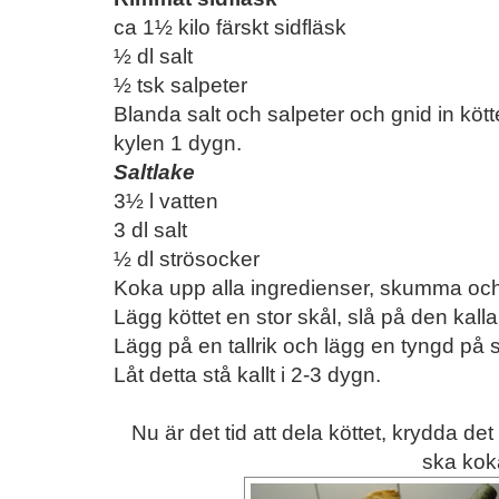
ca 1½ kilo färskt sidfläsk
½ dl salt
½ tsk salpeter
Blanda salt och salpeter och gnid in kött
kylen 1 dygn.
Saltlake
3½ l vatten
3 dl salt
½ dl strösocker
Koka upp alla ingredienser, skumma och 
Lägg köttet en stor skål, slå på den kall
Lägg på en tallrik och lägg en tyngd på s
Låt detta stå kallt i 2-3 dygn.
Nu är det tid att dela köttet, krydda de
ska kok