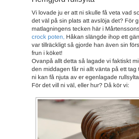
Vi lovade ju er att ni skulle få veta vad s
det väl på sin plats att avslöja det? För 
matlagningens tecken här i Mårtenssons
crock poten,
Håkan slängde ihop ett gäng
var tillräckligt så gjorde han även sin för
frun i köket!
Ovanpå allt detta så lagade vi faktiskt mi
den middagen får ni allt vänta på ett tag t
ni kan få njuta av er egenlagade rullsylta t
För det vill ni väl, eller hur? Då kör vi: