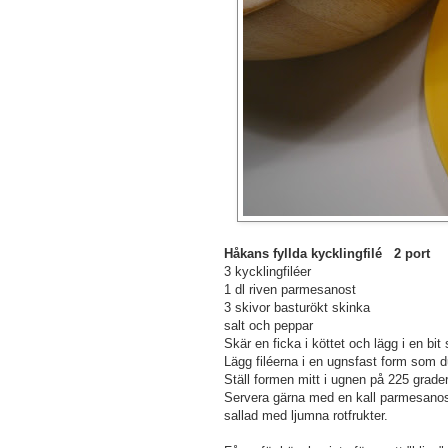
Håkans fyllda kycklingfilé 2 port
3 kycklingfiléer
1 dl riven parmesanost
3 skivor basturökt skinka
salt och peppar
Skär en ficka i köttet och lägg i en bit
Lägg filéerna i en ugnsfast form som du
Ställ formen mitt i ugnen på 225 grader
Servera gärna med en kall parmesanos
sallad med ljumna rotfrukter.