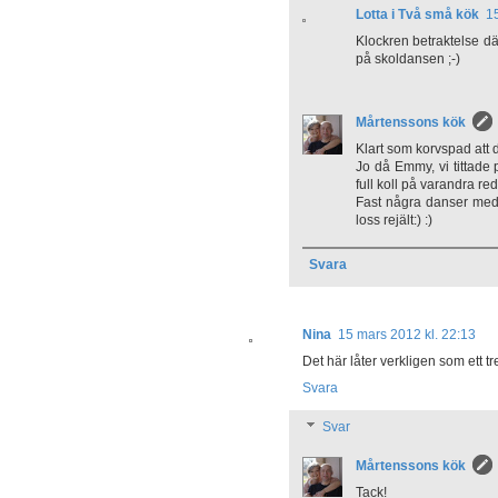
Lotta i Två små kök
1
Klockren betraktelse d
på skoldansen ;-)
Mårtenssons kök
Klart som korvspad att 
Jo då Emmy, vi tittade 
full koll på varandra re
Fast några danser med 
loss rejält:) :)
Svara
Nina
15 mars 2012 kl. 22:13
Det här låter verkligen som ett tr
Svara
Svar
Mårtenssons kök
Tack!