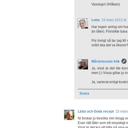
Vassego! (/Håkan)
Lotta
15 mars 2012 kl.
Har ingen aning om hur 
än låter). Försökte bara v
För övrigt så tar jag ti
svårt ska det va liksom
Mårtenssons kök
Ja, visst är det lite k
men:):) Vissa gillar ju in
Ja, varierat enligt kostc
Svara
Lätta och Goda recept
15 mars
Ni brukar ju besöka min blogg och
Eran rätt låter som ett smaskigt r
Visst är det kul att hitta på sina 