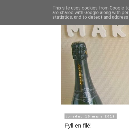
This site uses cookies from Google to 
are shared with Google along with per
statistics, and to detect and address
torsdag 15 mars 2012
Fyll en filé!