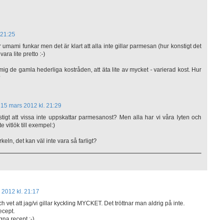
 21:25
umami funkar men det är klart att alla inte gillar parmesan (hur konstigt det
ara lite pretto :-)
ll mig de gamla hederliga kostråden, att äta lite av mycket - varierad kost. Hur
?
15 mars 2012 kl. 21:29
onstigt att vissa inte uppskattar parmesanost? Men alla har vi våra lyten och
te vitlök till exempel:)
irkeln, det kan väl inte vara så farligt?
 2012 kl. 21:17
 vet att jag/vi gillar kyckling MYCKET. Det tröttnar man aldrig på inte.
ecept.
egna recept :-)