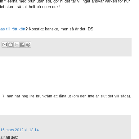
 in filéerna med brun utan sol, gör ni det tar vi inget ansvar varken för hur
et sker i så fall helt på egen risk!
as till rött kött
? Konstigt kanske, men så är det. DS
R, han har nog lite brunkräm att låna ut (om den inte är slut det vill säga).
15 mars 2012 kl. 18:14
llt till det:)