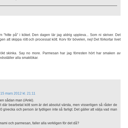
hitte på" i köket. Den dagen lär jag aldrig uppleva... Som ni skriver. Det
gen att skippa rött och processat kött. Korv för bövelen, nej! Det förkortar livet
rökt skinka. Say no more. Parmesan har jag förresten hört har smaken av
edsställer alla smaklökar.
15 mars 2012 kl. 21:11
 en sådan man (/Anki).
nt där bearbetat kött som är det absolut värsta, men visserligen så råder de
 500 g/vecka och person är tydligen inte så farligt. Det gäller att välja vad man
mami och parmesan, faller alla verkligen för det då?