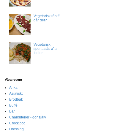
Vegetarisk råbiff,
går det?
Vegetarisk
spenatsås a'la
Indien
Våra recept
Anka
Asiatiskt
Brödbak
Buffé
Bär
Charkuterier - gör själv
Crock pot
Dressing