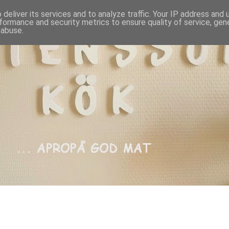
deliver its services and to analyze traffic. Your IP address and
formance and security metrics to ensure quality of service, ge
 abuse.