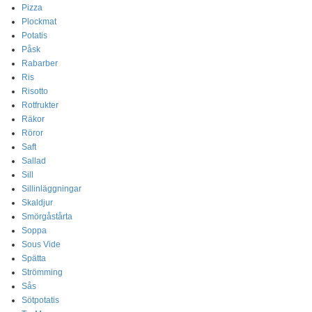
Pizza
Plockmat
Potatis
Påsk
Rabarber
Ris
Risotto
Rotfrukter
Räkor
Röror
Saft
Sallad
Sill
Sillinläggningar
Skaldjur
Smörgåstårta
Soppa
Sous Vide
Spätta
Strömming
Sås
Sötpotatis