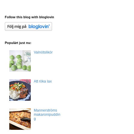
Follow this blog with bloglovin
Populärt just nu:
Valnötslikör
Att röka lax
Mannerströms
makaronipuddin
g