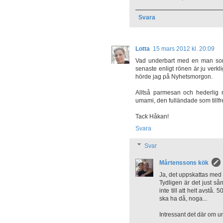
Svara
Lotta
15 mars 2012 kl. 20:09
Vad underbart med en man som "
senaste enligt rönen är ju verkli
hörde jag på Nyhetsmorgon.
Alltså parmesan och hederlig 
umami, den fulländade som tillfr
Tack Håkan!
Svara
Svar
Mårtenssons kök
Ja, det uppskattas med
Tydligen är det just så
inte till att helt avstå.
ska ha då, noga...
Intressant det där om u