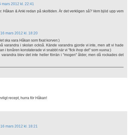
5 mars 2012 kl. 22:41
är. Håkan & Anki redan på skoltiden. Är det verkligen så? Vem bjöd upp vem
16 mars 2012 kl. 18:20
det ska vara Håkan som fixat korven:)
på varandra i skolan också. Kände varandra gjorde vi inte, men att vi hade
dan i tonåren konstaterade vi snabbt när vi "fick ihop det" som vuxna:)
varandra blev det inte heller förrän i "mogen" ålder, men då rockades det
evligt recept, hurra för Håkan!
16 mars 2012 kl. 18:21