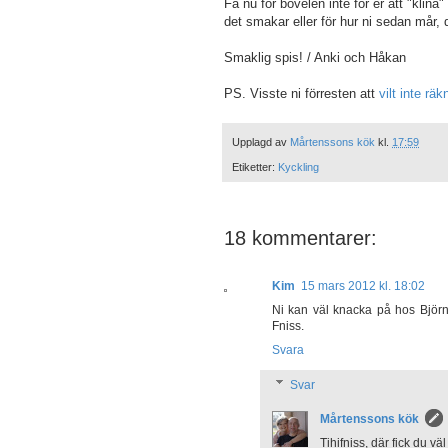
Få nu för bövelen inte för er att "klina"
det smakar eller för hur ni sedan mår, d
Smaklig spis! / Anki och Håkan
PS. Visste ni förresten att
vilt inte räkn
Upplagd av
Mårtenssons kök
kl.
17:59
Etiketter:
Kyckling
18 kommentarer:
Kim
15 mars 2012 kl. 18:02
Ni kan väl knacka på hos Björn 
Fniss.
Svara
Svar
Mårtenssons kök
Tihifniss, där fick du väl a