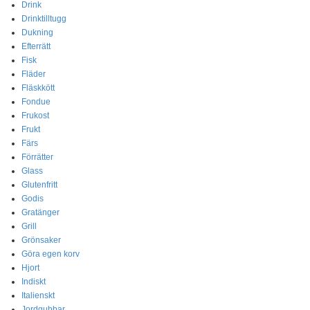
Drink
Drinktilltugg
Dukning
Efterrätt
Fisk
Fläder
Fläskkött
Fondue
Frukost
Frukt
Färs
Förrätter
Glass
Glutenfritt
Godis
Gratänger
Grill
Grönsaker
Göra egen korv
Hjort
Indiskt
Italienskt
Jordgubbar