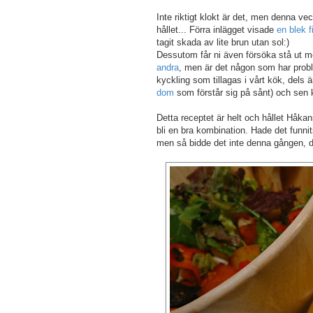
Inte riktigt klokt är det, men denna vec
hållet... Förra inlägget visade
en blek 
tagit skada av lite brun utan sol:)
Dessutom får ni även försöka stå ut med
andra
, men är det någon som har proble
kyckling som tillagas i vårt kök, dels ä
dom
som förstår sig på sånt) och sen kr
Detta receptet är helt och hållet Håk
bli en bra kombination. Hade det funni
men så bidde det inte denna gången, d