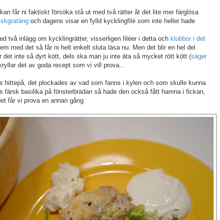
kan får ni faktiskt försöka stå ut med två rätter åt det lite mer färglösa
fiskgratäng
och dagens visar en fylld kycklingfilé som inte heller hade
 två inlägg om kycklingrätter, visserligen filéer i detta och
klubbor i det
m med det så får ni helt enkelt sluta läsa nu. Men det blir en hel del
r det inte så dyrt kött, dels ska man ju inte äta så mycket rött kött (
säger
yllar det av goda recept som vi vill prova...
ans hittepå, det plockades av vad som fanns i kylen och som skulle kunna
ts färsk basilika på fönsterbrädan så hade den också fått hamna i fickan,
et får vi prova en annan gång.