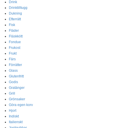
Drink
Drinktilltugg
Dukning
Efterrätt
Fisk
Fläder
Fläskkött
Fondue
Frukost
Frukt
Färs
Förrätter
Glass
Glutenfritt
Godis
Gratänger
Grill
Grönsaker
Göra egen korv
Hjort
Indiskt
Italienskt
Jordgubbar