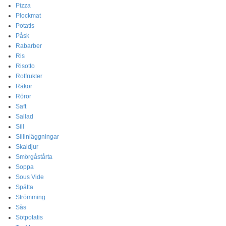
Pizza
Plockmat
Potatis
Påsk
Rabarber
Ris
Risotto
Rotfrukter
Räkor
Röror
Saft
Sallad
Sill
Sillinläggningar
Skaldjur
Smörgåstårta
Soppa
Sous Vide
Spätta
Strömming
Sås
Sötpotatis