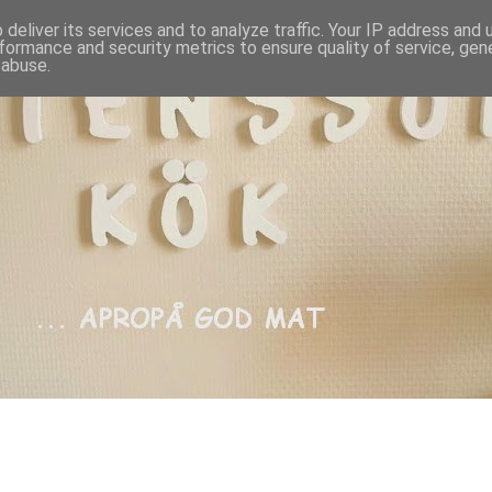
deliver its services and to analyze traffic. Your IP address and
formance and security metrics to ensure quality of service, ge
 abuse.