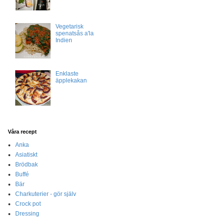
Vegetarisk
spenatsås a'la
Indien
Enklaste
äpplekakan
Våra recept
Anka
Asiatiskt
Brödbak
Buffé
Bär
Charkuterier - gör själv
Crock pot
Dressing