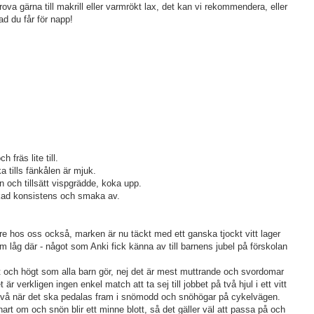
rova gärna till makrill eller varmrökt lax, det kan vi rekommendera, eller
ad du får för napp!
 fräs lite till.
a tills fänkålen är mjuk.
an och tillsätt vispgrädde, koka upp.
önskad konsistens och smaka av.
 nere hos oss också, marken är nu täckt med ett ganska tjockt vitt lager
 låg där - något som Anki fick känna av till barnens jubel på förskolan
ket och högt som alla barn gör, nej det är mest muttrande och svordomar
t är verkligen ingen enkel match att ta sej till jobbet på två hjul i ett vitt
m två när det ska pedalas fram i snömodd och snöhögar på cykelvägen.
nart om och snön blir ett minne blott, så det gäller väl att passa på och