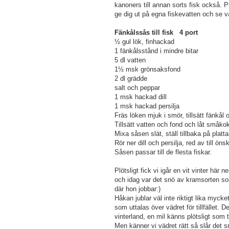
kanoners till annan sorts fisk också. P
ge dig ut på egna fiskevatten och se v
Fänkålssås till fisk 4 port
½ gul lök, finhackad
1 fänkålsstånd i mindre bitar
5 dl vatten
1½ msk grönsaksfond
2 dl grädde
salt och peppar
1 msk hackad dill
1 msk hackad persilja
Fräs löken mjuk i smör, tillsätt fänkål och
Tillsätt vatten och fond och låt småkok
Mixa såsen slät, ställ tillbaka på platt
Rör ner dill och persilja, red av till 
Såsen passar till de flesta fiskar.
Plötsligt fick vi igår en vit vinter här
och idag var det snö av kramsorten som
där hon jobbar:)
Håkan jublar väl inte riktigt lika myc
som uttalas över vädret för tillfället. De
vinterland, en mil känns plötsligt so
Men känner vi vädret rätt så slår det s