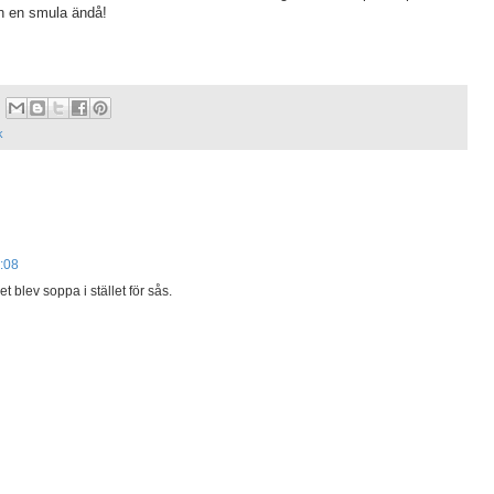
on en smula ändå!
k
9:08
t blev soppa i stället för sås.