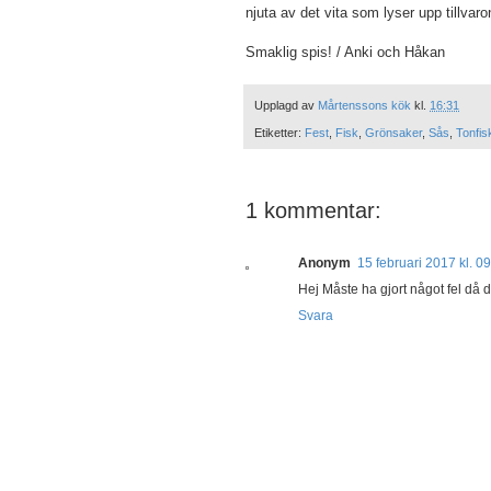
njuta av det vita som lyser upp tillvar
Smaklig spis! / Anki och Håkan
Upplagd av
Mårtenssons kök
kl.
16:31
Etiketter:
Fest
,
Fisk
,
Grönsaker
,
Sås
,
Tonfis
1 kommentar:
Anonym
15 februari 2017 kl. 0
Hej Måste ha gjort något fel då de
Svara