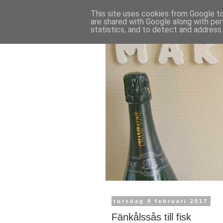
This site uses cookies from Google to 
are shared with Google along with per
statistics, and to detect and address
torsdag 9 februari 2017
Fänkålssås till fisk