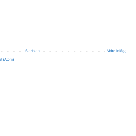
Startsida
Äldre inlägg
et (Atom)