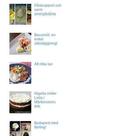
Påskrapport och
varm
smörgåstårta
Baconsill, en
enkel
sillinläggning!
Att röka lax
Nigella möter
Leila i
Mårtenssons
kök.
Budapest med
tävling!