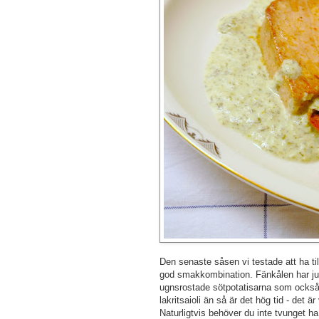
Den senaste såsen vi testade att ha till 
god smakkombination. Fänkålen har ju en
ugnsrostade sötpotatisarna som också li
lakritsaioli än så är det hög tid - det är
Naturligtvis behöver du inte tvunget ha