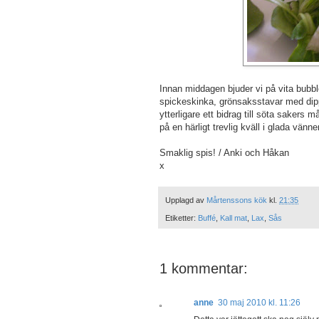
Innan middagen bjuder vi på vita bubblor 
spickeskinka, grönsaksstavar med dippa
ytterligare ett bidrag till söta sakers
på en härligt trevlig kväll i glada vänne
Smaklig spis! / Anki och Håkan
x
Upplagd av
Mårtenssons kök
kl.
21:35
Etiketter:
Buffé
,
Kall mat
,
Lax
,
Sås
1 kommentar:
anne
30 maj 2010 kl. 11:26