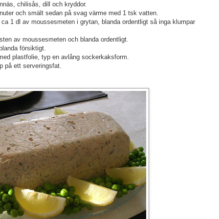
äs, chilisås, dill och kryddor.
minuter och smält sedan på svag värme med 1 tsk vatten.
r ca 1 dl av moussesmeten i grytan, blanda ordentligt så inga klumpar
resten av moussesmeten och blanda ordentligt.
landa försiktigt.
med plastfolie, typ en avlång sockerkaksform.
p på ett serveringsfat.