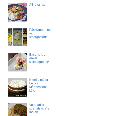
Att röka lax
Påskrapport och
varm
smörgåstårta
Baconsill, en
enkel
sillinläggning!
Nigella möter
Leila i
Mårtenssons
kök.
Vegetarisk
spenatsås a'la
Indien