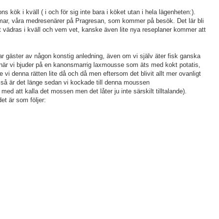
 kök i kväll ( i och för sig inte bara i köket utan i hela lägenheten:).
mar, våra medresenärer på Pragresan, som kommer på besök. Det lär bli
vädras i kväll och vem vet, kanske även lite nya reseplaner kommer att
 har gäster av någon konstig anledning, även om vi själv äter fisk ganska
ll när vi bjuder på en kanonsmarrig laxmousse som äts med kokt potatis,
 vi denna rätten lite då och då men eftersom det blivit allt mer ovanligt
na så är det länge sedan vi kockade till denna moussen
med att kalla det mossen men det låter ju inte särskilt tilltalande).
et är som följer: