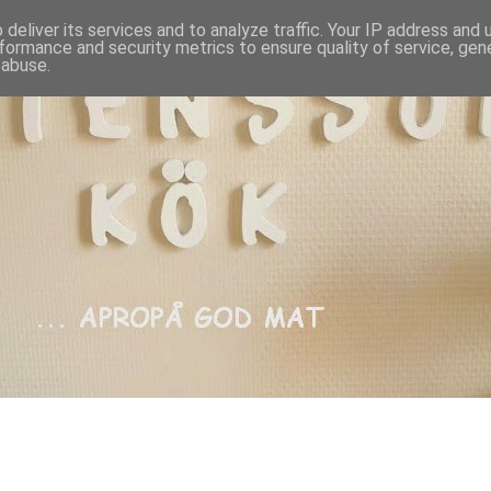
deliver its services and to analyze traffic. Your IP address and
formance and security metrics to ensure quality of service, ge
 abuse.