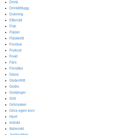
Drink
Drinktilltugg
Dukning
Efterrätt
Fisk
Fläder
Fläskkött
Fondue
Frukost
Frukt
Färs
Förrätter
Glass
Glutenfritt
Godis
Gratänger
Grill
Grönsaker
Göra egen korv
Hjort
Indiskt
Italienskt
Jordgubbar