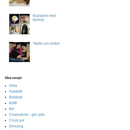
Budapest med
tävling!
"Metta och tretta!!
Våra recept
Anka
Asiatiskt
Brödbak
Buffé
Bär
Charkuterier - gör själv
Crock pot
Dressing