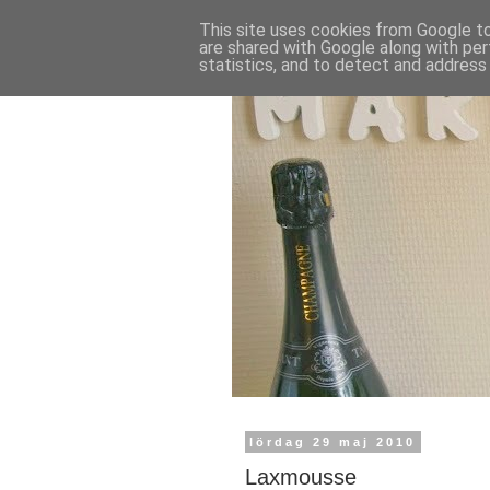
This site uses cookies from Google to 
are shared with Google along with per
statistics, and to detect and address
lördag 29 maj 2010
Laxmousse