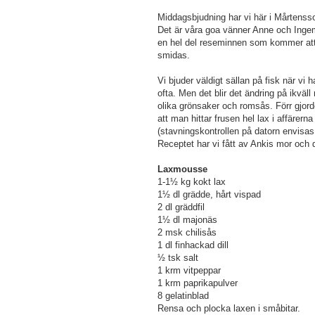
Middagsbjudning har vi här i Mårtenssons
Det är våra goa vänner Anne och Inge
en hel del reseminnen som kommer att 
smidas.
Vi bjuder väldigt sällan på fisk när vi
ofta. Men det blir det ändring på ikvä
olika grönsaker och romsås. Förr gjorde
att man hittar frusen hel lax i affärer
(stavningskontrollen på datorn envisas 
Receptet har vi fått av Ankis mor och d
Laxmousse
1-1½ kg kokt lax
1½ dl grädde, hårt vispad
2 dl gräddfil
1½ dl majonäs
2 msk chilisås
1 dl finhackad dill
½ tsk salt
1 krm vitpeppar
1 krm paprikapulver
8 gelatinblad
Rensa och plocka laxen i småbitar.