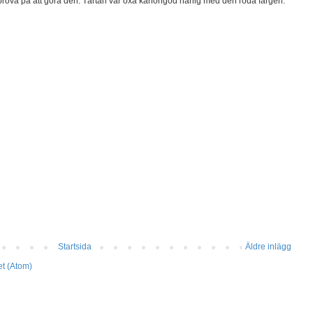
v prova på att göra den. Tårtan var oxå kanongod härlig med den röda färgen.
Startsida
Äldre inlägg
et (Atom)