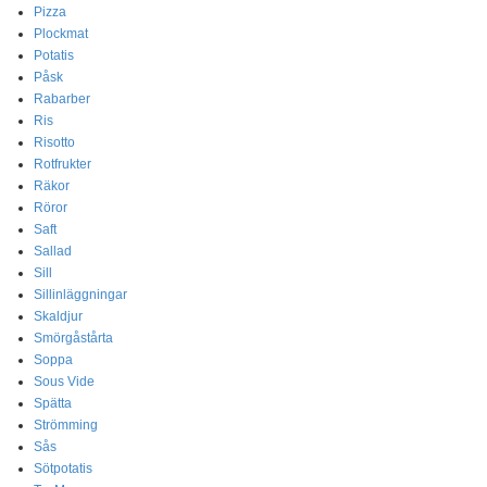
Pizza
Plockmat
Potatis
Påsk
Rabarber
Ris
Risotto
Rotfrukter
Räkor
Röror
Saft
Sallad
Sill
Sillinläggningar
Skaldjur
Smörgåstårta
Soppa
Sous Vide
Spätta
Strömming
Sås
Sötpotatis