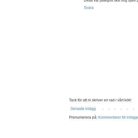
Detta var jättegott ska nog själ
Svara
Tack för att ni skriver en rad i vårt kök!
Senaste inlägg
Prenumerera på:
Kommentarer till inlägg