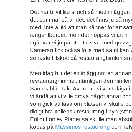
Det har blivit lite si och så med inlägge
det sommar så är det, det finns ju så my
med. Inte alltid att man känner för att s
tangentbordet, men det hoppas vi att n
I går var vi ju på uteätarkväll med quizz
Kameran fick också följa med så ni kan 
senaste tillskott på restauranghimlen sna
Men idag blir det ett inlägg om en anna
restauranghimmel, nämligen den himlen 
Sanurs blåa tak. Även om vi var tokiga
vi ändå att vi ville prova något annat oc
som gick att läsa om platsen vi skulle bo 
riktigt bra Italiensk restaurang i byn (stan
Enligt Lonley Planet så skulle man abso
köpas på
Massimos restaurang
och hels