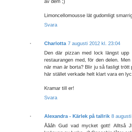
av dem ;)
Limoncellomousse lät gudomligt smarrig
Svara
Charlotta
7 augusti 2012 kl. 23:04
Den där pizzan med lock längst upp l
restaurangen med, för den delen. Men v
när man är borta? Blir ju så fasligt trö
här stället verkade helt klart vara en lyc
Kramar till er!
Svara
Alexandra - Kärlek på tallrik
8 augusti
Åååh Gud vad mycket gott! Alltså JE