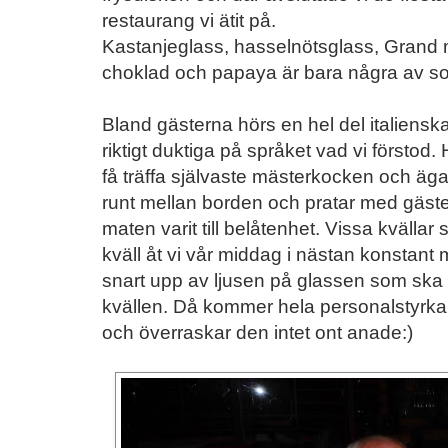
restaurang vi ätit på.
Kastanjeglass, hasselnötsglass, Grand
choklad och papaya är bara några av sort
Bland gästerna hörs en hel del italiensk
riktigt duktiga på språket vad vi försto
få träffa självaste mästerkocken och ägar
runt mellan borden och pratar med gästerna
maten varit till belåtenhet. Vissa kvälla
kväll åt vi vår middag i nästan konstant 
snart upp av ljusen på glassen som ska s
kvällen. Då kommer hela personalstyrk
och överraskar den intet ont anade:)