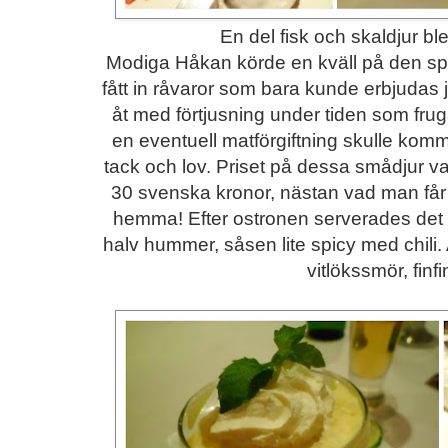
En del fisk och skaldjur bl
Modiga Håkan körde en kväll på den s
fått in råvaror som bara kunde erbjudas 
åt med förtjusning under tiden som frug
en eventuell matförgiftning skulle komm
tack och lov. Priset på dessa smådjur var h
30 svenska kronor, nästan vad man får p
hemma! Efter ostronen serverades de
halv hummer, såsen lite spicy med chili. 
vitlökssmör, finf