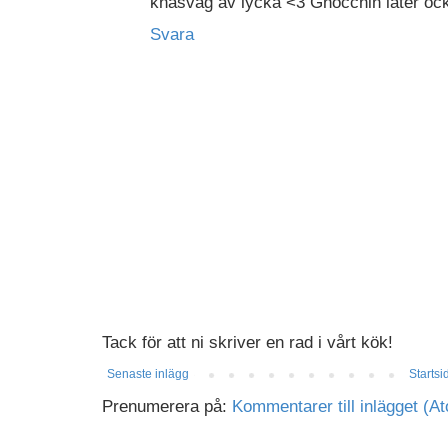
knäsvag av lycka <3 Gnocchin låter ock
Svara
Tack för att ni skriver en rad i vårt kök!
Senaste inlägg
Startsi
Prenumerera på:
Kommentarer till inlägget (A