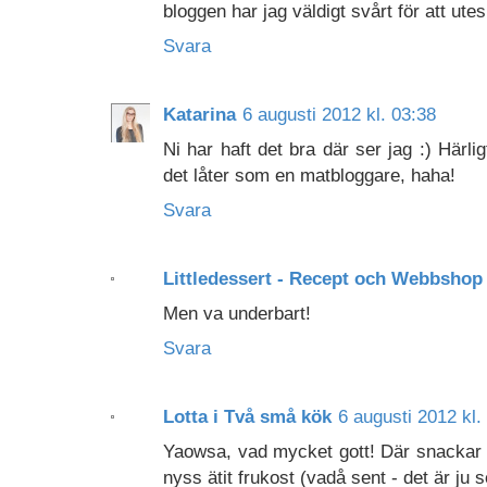
bloggen har jag väldigt svårt för att ute
Svara
Katarina
6 augusti 2012 kl. 03:38
Ni har haft det bra där ser jag :) Härl
det låter som en matbloggare, haha!
Svara
Littledessert - Recept och Webbshop
Men va underbart!
Svara
Lotta i Två små kök
6 augusti 2012 kl.
Yaowsa, vad mycket gott! Där snackar v
nyss ätit frukost (vadå sent - det är ju s