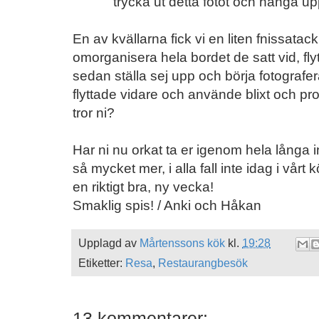
trycka ut detta fotot och hänga up
En av kvällarna fick vi en liten fnissatack,
omorganisera hela bordet de satt vid, flytt
sedan ställa sej upp och börja fotografera
flyttade vidare och använde blixt och pr
tror ni?
Har ni nu orkat ta er igenom hela långa 
så mycket mer, i alla fall inte idag i vårt 
en riktigt bra, ny vecka!
Smaklig spis! / Anki och Håkan
Upplagd av
Mårtenssons kök
kl.
19:28
Etiketter:
Resa
,
Restaurangbesök
13 kommentarer: