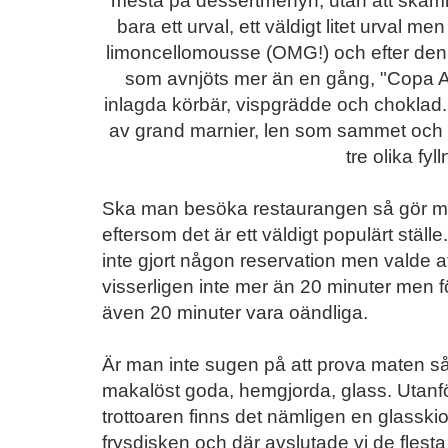
mesta på dessertmenyn, utan att skämmas
bara ett urval, ett väldigt litet urval men 
limoncellomousse (OMG!) och efter den 
som avnjöts mer än en gång, "Copa 
inlagda körbär, vispgrädde och chokl
av grand marnier, len som sammet och så
tre olika fyl
Ska man besöka restaurangen så gör man
eftersom det är ett väldigt populärt ställ
inte gjort någon reservation men valde at
visserligen inte mer än 20 minuter men f
även 20 minuter vara oändliga.
Är man inte sugen på att prova maten s
makalöst goda, hemgjorda, glass. Utanf
trottoaren finns det nämligen en glasski
frysdisken och där avslutade vi de flesta