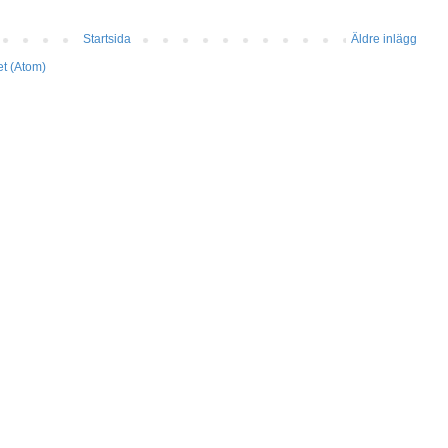
Startsida
Äldre inlägg
et (Atom)