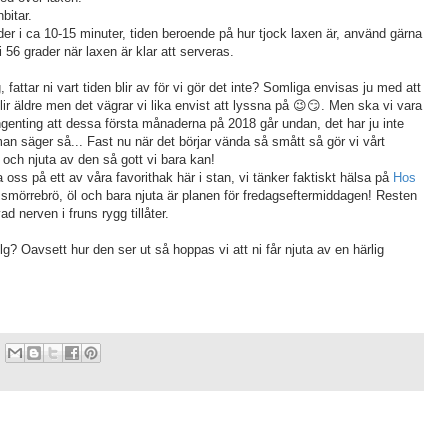
bitar.
der i ca 10-15 minuter, tiden beroende på hur tjock laxen är, använd gärna
56 grader när laxen är klar att serveras.
fattar ni vart tiden blir av för vi gör det inte? Somliga envisas ju med att
ir äldre men det vägrar vi lika envist att lyssna på 😉😏. Men ska vi vara
ingenting att dessa första månaderna på 2018 går undan, det har ju inte
man säger så... Fast nu när det börjar vända så smått så gör vi vårt
en och njuta av den så gott vi bara kan!
a oss på ett av våra favorithak här i stan, vi tänker faktiskt hälsa på
Hos
smörrebrö, öl och bara njuta är planen för fredagseftermiddagen! Resten
d nerven i fruns rygg tillåter.
lg? Oavsett hur den ser ut så hoppas vi att ni får njuta av en härlig