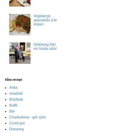
Vegetarisk
spenatsås a'la
Indien
Göteborg från
sin bästa sida!
Våra recept
Anka
Asiatiskt
Brödbak
Buffé
Bär
Charkuterier - gör själv
Crock pot
Dressing