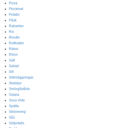
Pizza
Plockmat
Potatis
Påsk
Rabarber
Ris
Risotto
Rotfrukter
Räkor
Röror
Saft
Sallad
Sill
Sillinläggningar
Skaldjur
Smörgåstårta
Soppa
Sous Vide
Spätta
Strömming
Sås
Sötpotatis