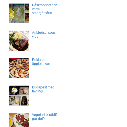
Påskrapport och
varm
smörgåstårta
Ankbröst i sous
vide
Enklaste
äpplekakan
Budapest med
tävling!
Vegetarisk råbiff,
går det?