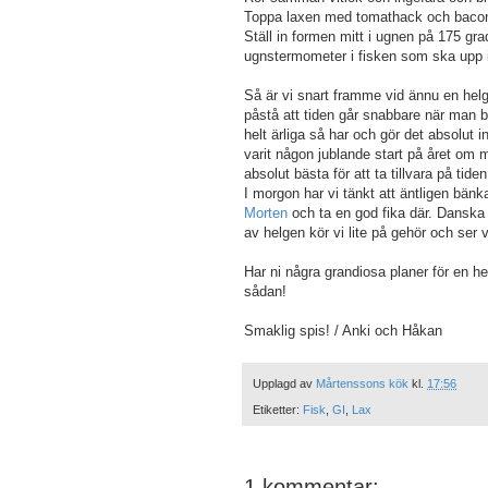
Toppa laxen med tomathack och bacon
Ställ in formen mitt i ugnen på 175 gra
ugnstermometer i fisken som ska upp i 
Så är vi snart framme vid ännu en helg, 
påstå att tiden går snabbare när man bl
helt ärliga så har och gör det absolut 
varit någon jublande start på året om 
absolut bästa för att ta tillvara på tid
I morgon har vi tänkt att äntligen bänk
Morten
och ta en god fika där. Danska 
av helgen kör vi lite på gehör och ser va
Har ni några grandiosa planer för en he
sådan!
Smaklig spis! / Anki och Håkan
Upplagd av
Mårtenssons kök
kl.
17:56
Etiketter:
Fisk
,
GI
,
Lax
1 kommentar: