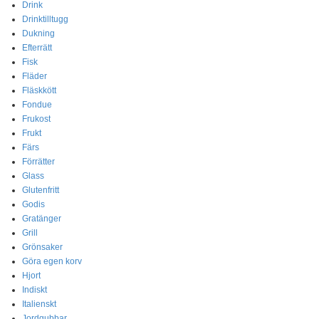
Drink
Drinktilltugg
Dukning
Efterrätt
Fisk
Fläder
Fläskkött
Fondue
Frukost
Frukt
Färs
Förrätter
Glass
Glutenfritt
Godis
Gratänger
Grill
Grönsaker
Göra egen korv
Hjort
Indiskt
Italienskt
Jordgubbar