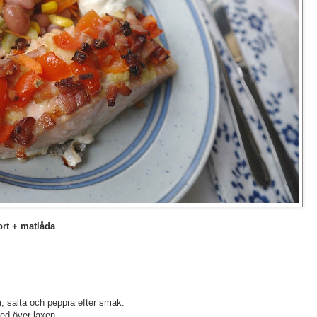
t + matlåda
, salta och peppra efter smak.
ed över laxen.