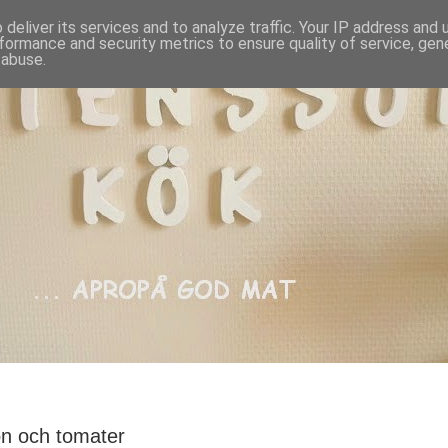
deliver its services and to analyze traffic. Your IP address and
formance and security metrics to ensure quality of service, ge
 abuse.
n och tomater