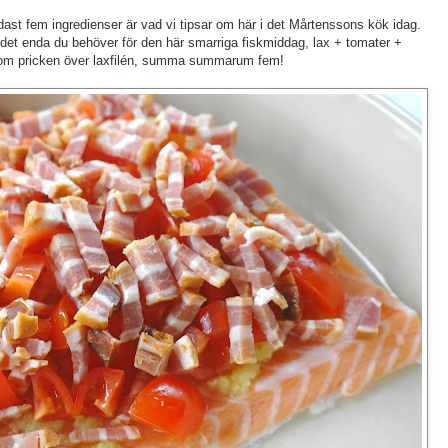
ast fem ingredienser är vad vi tipsar om här i det Mårtenssons kök idag.
r det enda du behöver för den här smarriga fiskmiddag, lax + tomater +
 som pricken över laxfilén, summa summarum fem!