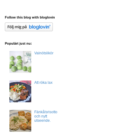
Follow this blog with bloglovin
Populärt just nu:
Valnötslikör
Att röka lax
Fänkålsrisotto
och nytt
utseende.