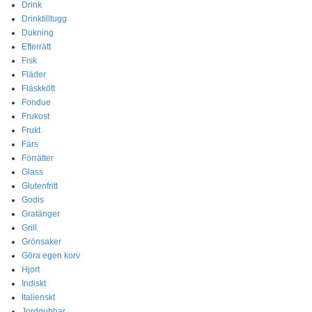
Drink
Drinktilltugg
Dukning
Efterrätt
Fisk
Fläder
Fläskkött
Fondue
Frukost
Frukt
Färs
Förrätter
Glass
Glutenfritt
Godis
Gratänger
Grill
Grönsaker
Göra egen korv
Hjort
Indiskt
Italienskt
Jordgubbar