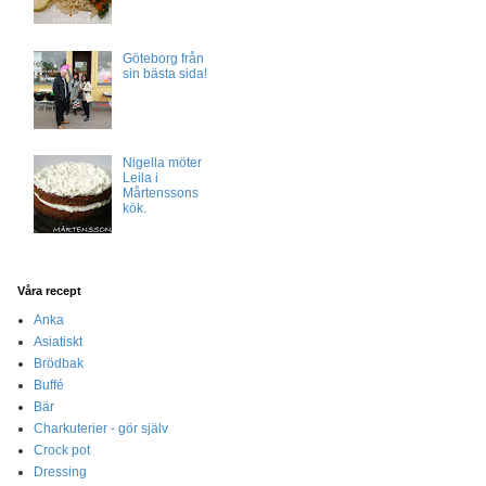
Göteborg från
sin bästa sida!
Nigella möter
Leila i
Mårtenssons
kök.
Våra recept
Anka
Asiatiskt
Brödbak
Buffé
Bär
Charkuterier - gör själv
Crock pot
Dressing