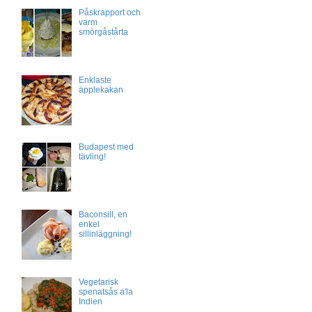
Påskrapport och
varm
smörgåstårta
Enklaste
äpplekakan
Budapest med
tävling!
Baconsill, en
enkel
sillinläggning!
Vegetarisk
spenatsås a'la
Indien