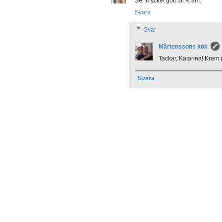
Ser mycket gott ut! Kram.
Svara
Svar
Mårtenssons kök
Tackar, Katarina! Kram 
Svara