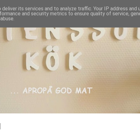
deliver its services and to analyze traffic. Your IP address and
formance and security metrics to ensure quality of service, ge
 abuse.