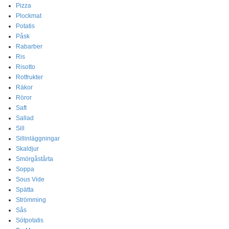
Pizza
Plockmat
Potatis
Påsk
Rabarber
Ris
Risotto
Rotfrukter
Räkor
Röror
Saft
Sallad
Sill
Sillinläggningar
Skaldjur
Smörgåstårta
Soppa
Sous Vide
Spätta
Strömming
Sås
Sötpotatis