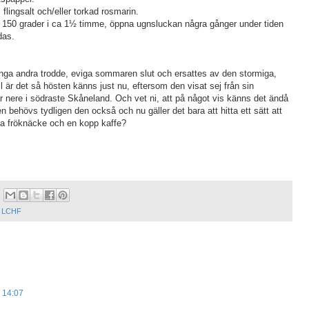
lingsalt och/eller torkad rosmarin.
 150 grader i ca 1½ timme, öppna ugnsluckan några gånger under tiden
das.
nga andra trodde, eviga sommaren slut och ersattes av den stormiga,
all är det så hösten känns just nu, eftersom den visat sej från sin
 nere i södraste Skåneland. Och vet ni, att på något vis känns det ändå
en behövs tydligen den också och nu gäller det bara att hitta ett sätt att
 fröknäcke och en kopp kaffe?
,
LCHF
 14:07