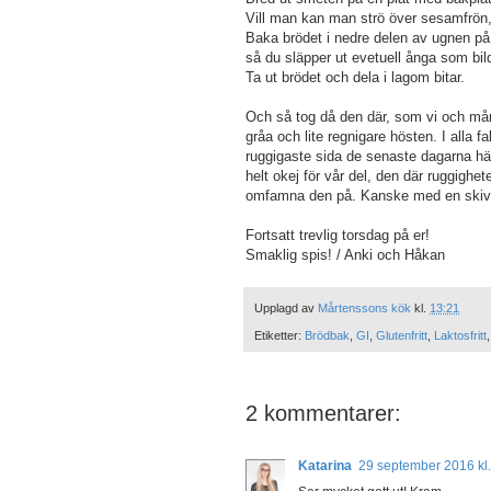
Vill man kan man strö över sesamfrön, f
Baka brödet i nedre delen av ugnen på
så du släpper ut evetuell ånga som bil
Ta ut brödet och dela i lagom bitar.
Och så tog då den där, som vi och må
gråa och lite regnigare hösten. I alla f
ruggigaste sida de senaste dagarna här
helt okej för vår del, den där ruggighet
omfamna den på. Kanske med en skiva
Fortsatt trevlig torsdag på er!
Smaklig spis! / Anki och Håkan
Upplagd av
Mårtenssons kök
kl.
13:21
Etiketter:
Brödbak
,
GI
,
Glutenfritt
,
Laktosfritt
2 kommentarer:
Katarina
29 september 2016 kl.