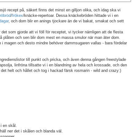
jö recept på, säkert finns det minst en gilljon olika, och idag ska vi
fröbröd
/
frökex
/knäcke-repertoar. Dessa knäckebröden hittade vi i en
dagar
, och dom blir en anings tjockare än de vi bakat, smakat och sett
 det som gjorde att vi föll för receptet, vi tycker nämligen att de flesta
t på plåten och sen blir dom mest en massa smulor när man äter dom.
n i magen och desto mindre behöver dammsugaren vallas - bara fördelar
 ingredienslistor till punkt och pricka, och även denna gången freestylade
apsolja, linfröna tillsatte vi i en blandning av hela och krossade, och den
et helt och hållet och tog i hackad färsk rosmarin - wild and crazy:)
i en skål.
häll ner det i skålen och blanda väl.
tspapper.