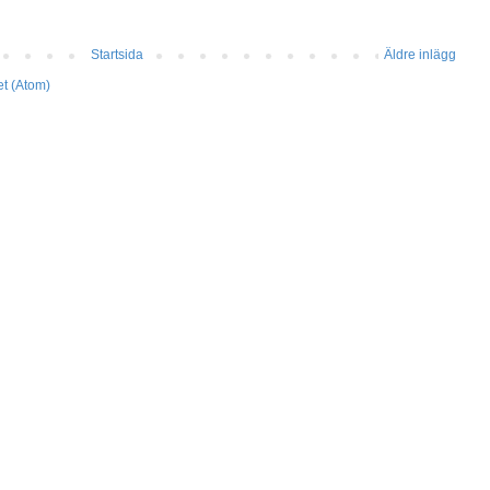
Startsida
Äldre inlägg
et (Atom)