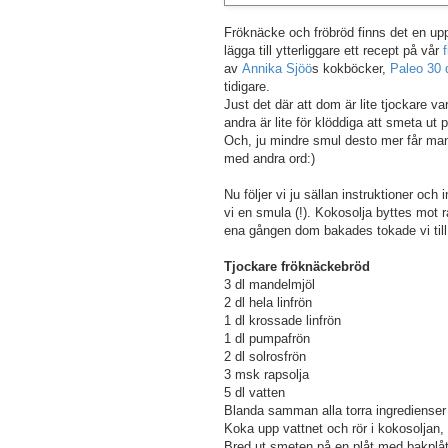
Fröknäcke och fröbröd finns det en upps
lägga till ytterliggare ett recept på vår
av
Annika Sjöö
s kokböcker,
Paleo 30 
tidigare.
Just det där att dom är lite tjockare var
andra är lite för klöddiga att smeta u
Och, ju mindre smul desto mer får ma
med andra ord:)
Nu följer vi ju sällan instruktioner och
vi en smula (!). Kokosolja byttes mot r
ena gången dom bakades tokade vi till d
Tjockare fröknäckebröd
3 dl mandelmjöl
2 dl hela linfrön
1 dl krossade linfrön
1 dl pumpafrön
2 dl solrosfrön
3 msk rapsolja
5 dl vatten
Blanda samman alla torra ingredienser 
Koka upp vattnet och rör i kokosoljan, 
Bred ut smeten på en plåt med bakplå