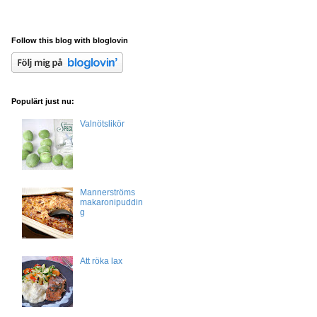
Follow this blog with bloglovin
Populärt just nu:
Valnötslikör
Mannerströms
makaronipuddin
g
Att röka lax