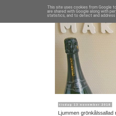
This site uses cookies from Google to 
are shared with Google along with per
statistics, and to detect and address
tisdag 13 november 2018
Ljummen grönkålssallad 