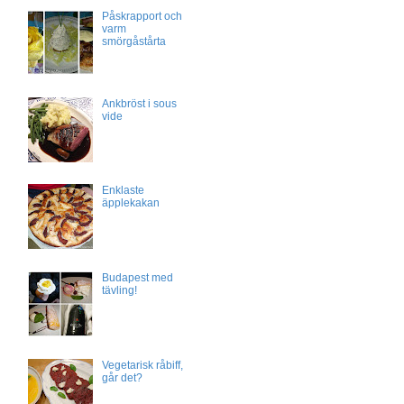
Påskrapport och
varm
smörgåstårta
Ankbröst i sous
vide
Enklaste
äpplekakan
Budapest med
tävling!
Vegetarisk råbiff,
går det?