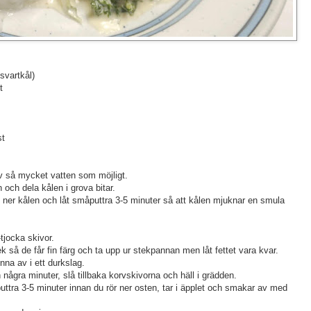
svartkål)
t
st
av så mycket vatten som möjligt.
 och dela kålen i grova bitar.
g ner kålen och låt småputtra 3-5 minuter så att kålen mjuknar en smula
tjocka skivor.
 så de får fin färg och ta upp ur stekpannan men låt fettet vara kvar.
inna av i ett durkslag.
 några minuter, slå tillbaka korvskivorna och häll i grädden.
tra 3-5 minuter innan du rör ner osten, tar i äpplet och smakar av med