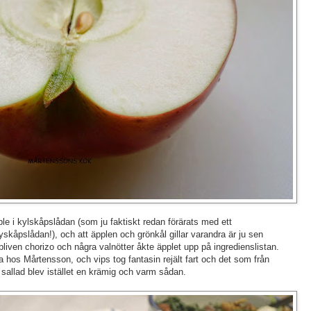
le i kylskåpslådan (som ju faktiskt redan förärats med ett
 kyskåpslådan!), och att äpplen och grönkål gillar varandra är ju sen
iven chorizo och några valnötter åkte äpplet upp på ingredienslistan.
hos Mårtensson, och vips tog fantasin rejält fart och det som från
e sallad blev istället en krämig och varm sådan.