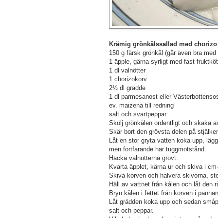
Krämig grönkålssallad med chorizo
150 g färsk grönkål (går även bra med 
1 äpple, gärna syrligt med fast fruktköt
1 dl valnötter
1 chorizokorv
2½ dl grädde
1 dl parmesanost eller Västerbottenso
ev. maizena till redning
salt och svartpeppar
Skölj grönkålen ordentligt och skaka 
Skär bort den grövsta delen på stjälken
Låt en stor gryta vatten koka upp, läg
men fortfarande har tuggmotstånd.
Hacka valnötterna grovt.
Kvarta äpplet, kärna ur och skiva i cm-
Skiva korven och halvera skivorna, stek
Häll av vattnet från kålen och låt den r
Bryn kålen i fettet från korven i pannan
Låt grädden koka upp och sedan småput
salt och peppar.