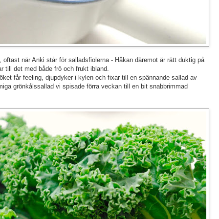
ök, oftast när Anki står för salladsfiolerna - Håkan däremot är rätt duktig på
r till det med både frö och frukt ibland.
ket får feeling, djupdyker i kylen och fixar till en spännande sallad av
iga grönkålssallad vi spisade förra veckan till en bit snabbrimmad