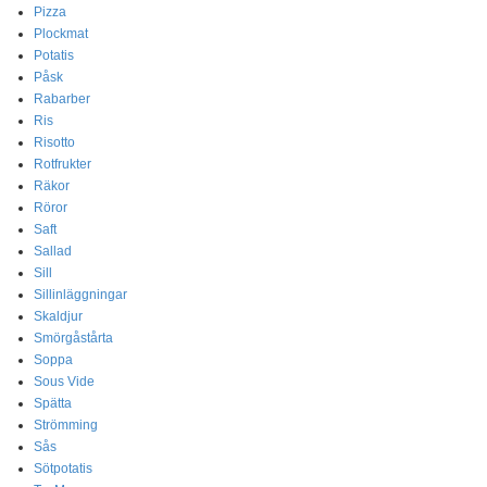
Pizza
Plockmat
Potatis
Påsk
Rabarber
Ris
Risotto
Rotfrukter
Räkor
Röror
Saft
Sallad
Sill
Sillinläggningar
Skaldjur
Smörgåstårta
Soppa
Sous Vide
Spätta
Strömming
Sås
Sötpotatis