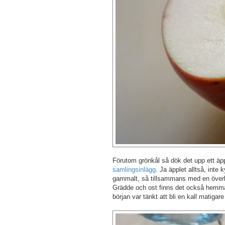
Förutom grönkål så dök det upp ett äpp
samlingsinlägg
. Ja äpplet alltså, inte
gammalt, så tillsammans med en överbl
Grädde och ost finns det också hemma 
början var tänkt att bli en kall matigar