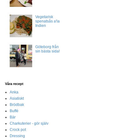
Vegetarisk
spenatsås a'la
Indien
Göteborg från
sin bästa sida!
Våra recept
Anka
Asiatiskt
Brödbak
Buffé
Bär
Charkuterier - gör själv
Crock pot
Dressing