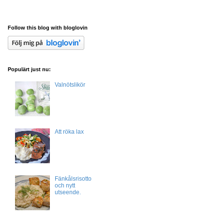
Follow this blog with bloglovin
Populärt just nu:
Valnötslikör
Att röka lax
Fänkålsrisotto
och nytt
utseende.