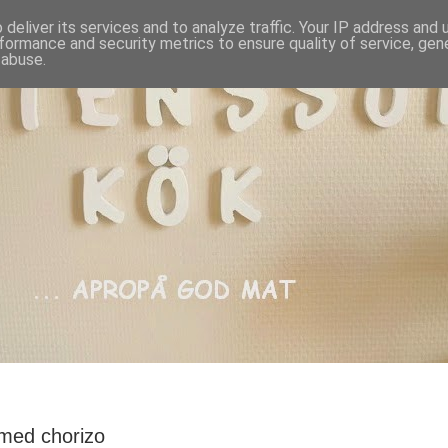
deliver its services and to analyze traffic. Your IP address and
formance and security metrics to ensure quality of service, ge
 abuse.
med chorizo