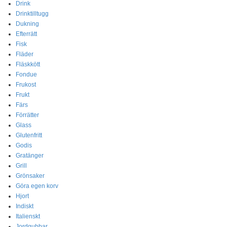
Drink
Drinktilltugg
Dukning
Efterrätt
Fisk
Fläder
Fläskkött
Fondue
Frukost
Frukt
Färs
Förrätter
Glass
Glutenfritt
Godis
Gratänger
Grill
Grönsaker
Göra egen korv
Hjort
Indiskt
Italienskt
Jordgubbar